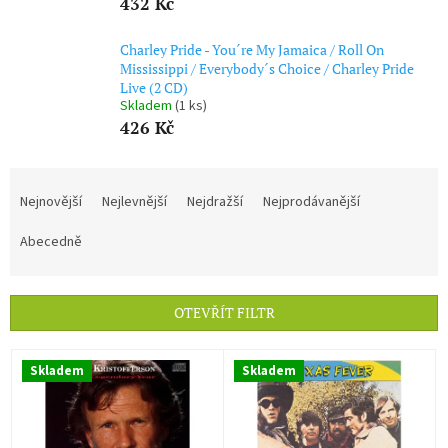
432 Kč
Charley Pride - You´re My Jamaica / Roll On
Mississippi / Everybody´s Choice / Charley Pride
Live (2 CD)
Skladem
(1 ks)
426 Kč
Ř
a
Nejnovější
Nejlevnější
Nejdražší
Nejprodávanější
z
e
Abecedně
n
í
p
OTEVŘÍT FILTR
r
o
V
d
Skladem
Skladem
ý
u
p
k
i
t
s