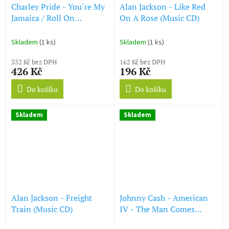
Charley Pride - You´re My
Alan Jackson - Like Red
Jamaica / Roll On
On A Rose (Music CD)
Mississippi / Everybody´s
Choice / Charley Pride
Skladem
(1 ks)
Skladem
(1 ks)
Live (2 CD)
352 Kč bez DPH
162 Kč bez DPH
426 Kč
196 Kč
Do košíku
Do košíku
Skladem
Skladem
Alan Jackson - Freight
Johnny Cash - American
Train (Music CD)
IV - The Man Comes
Around (Music CD)