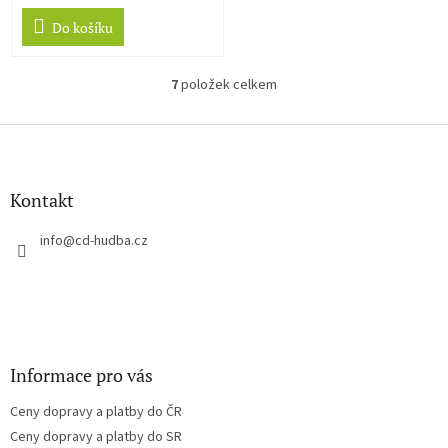
Do košíku
7
položek celkem
O
v
l
Z
á
á
d
p
a
a
Kontakt
c
t
í
í
info
@
cd-hudba.cz
p
r
v
k
y
v
ý
Informace pro vás
p
i
Ceny dopravy a platby do ČR
s
u
Ceny dopravy a platby do SR