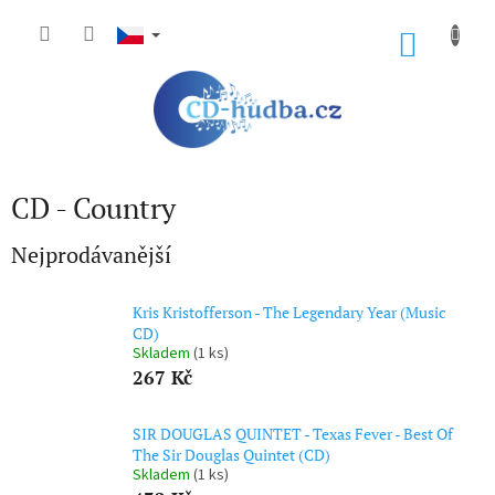
Přejít
na
NÁKU
obsah
KOŠÍK
CD - Country
Nejprodávanější
Kris Kristofferson - The Legendary Year (Music
CD)
Skladem
(1 ks)
267 Kč
SIR DOUGLAS QUINTET - Texas Fever - Best Of
The Sir Douglas Quintet (CD)
Skladem
(1 ks)