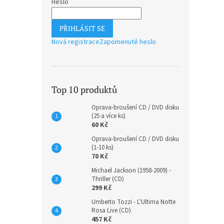
Heslo
PŘIHLÁSIT SE
Nová registrace
Zapomenuté heslo
JEMB
Top 10 produktů
Oprava-broušení CD / DVD disku
(25 a více ks)
60 Kč
Oprava-broušení CD / DVD disku
306 K
(1-10 ks)
370
70 Kč
Michael Jackson (1958-2009) -
Thriller (CD)
299 Kč
Umberto Tozzi - L'Ultima Notte
Rosa Live (CD)
457 Kč