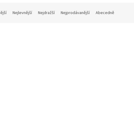
ější
Nejlevnější
Nejdražší
Nejprodávanější
Abecedně
roko - Could We Be More (CD)
TAMIKREST - CHATMA (CD)
1 - 3 týdny
2
č bez DPH
220 Kč bez DPH
 Kč
266 Kč
Do košíku
Do 