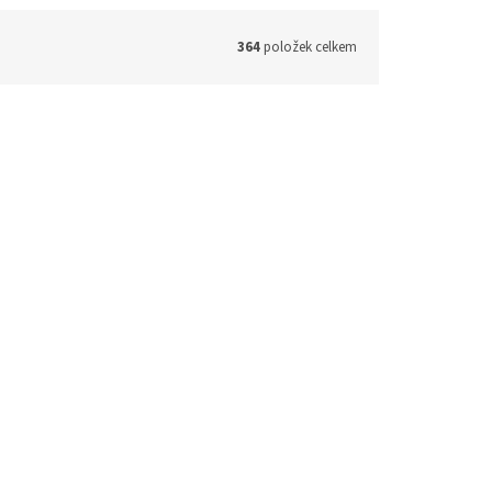
364
položek celkem
OMFO - OMNIPRESENCE (CD)
 - 4 týdny
2 - 4 týdny
220 Kč bez DPH
266 Kč
košíku
Do košíku