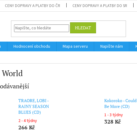
CENY DOPRAVY A PLATBY DO ČR
CENY DOPRAVY A PLATBY DO SR
HLEDAT
m
Hodnocení obchodu
Mapa serveru
Napište nám
 World
odávanější
TRAORE, LOBI -
Kokoroko - Coul
RAINY SEASON
Be More (CD)
BLUES (CD)
1 - 3 týdny
2 - 4 týdny
328 Kč
266 Kč