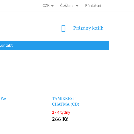
CZK
Čeština
DOPRAVA DO EU / INTERNATIONAL SHIPPING
Přihlášení
OBCHODNÍ PODMÍNKY
NÁKUPNÍ
Prázdný košík
KOŠÍK
Kontakt
d We
TAMIKREST -
CHATMA (CD)
2 - 4 týdny
266 Kč