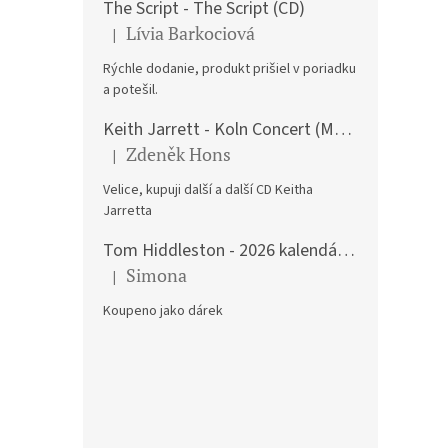
The Script - The Script (CD)
KOUY
Lívia Barkociová
|
Hodnocení produktu je 5 z 5 hvězdiček.
SOBR
Rýchle dodanie, produkt prišiel v poriadku
a potešil.
Keith Jarrett - Koln Concert (Music CD)
355 K
429
Zdeněk Hons
|
Hodnocení produktu je 5 z 5 hvězdiček.
Velice, kupuji další a další CD Keitha
Jarretta
Tom Hiddleston - 2026 kalendář A3
Simona
|
Hodnocení produktu je 5 z 5 hvězdiček.
Koupeno jako dárek
WALI,