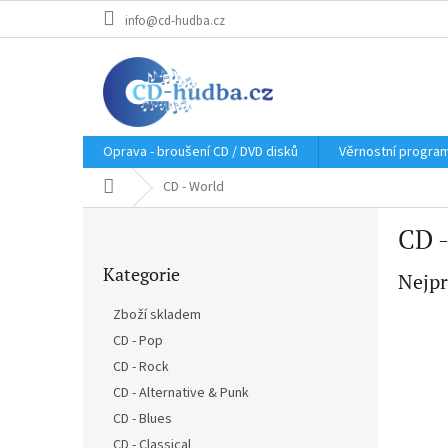
Přejít
info@cd-hudba.cz
na
obsah
Oprava - broušení CD / DVD disků
Věrnostní progra
Domů
CD - World
P
CD -
o
Přeskočit
s
Kategorie
kategorie
Nejpr
t
r
Zboží skladem
a
CD - Pop
n
CD - Rock
n
í
CD - Alternative & Punk
p
CD - Blues
a
CD - Classical