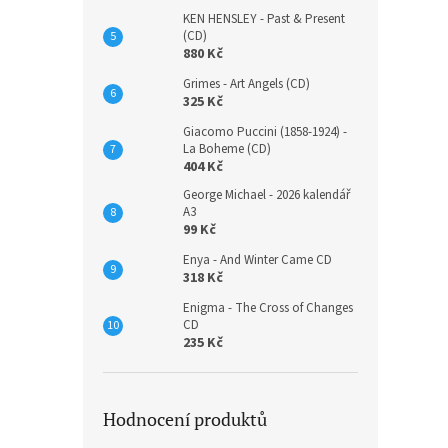
KEN HENSLEY - Past & Present
(CD)
880 Kč
Grimes - Art Angels (CD)
325 Kč
VARI
(CD)
Giacomo Puccini (1858-1924) -
La Boheme (CD)
404 Kč
George Michael - 2026 kalendář
220 K
A3
266
99 Kč
Enya - And Winter Came CD
318 Kč
Enigma - The Cross of Changes
CD
235 Kč
Hodnocení produktů