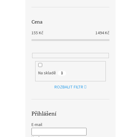
Cena
155
Kč
1494
Kč
Na skladě
1
TRAO
NIGH
ROZBALIT FILTR
(CD)
220 K
Přihlášení
266
E-mail