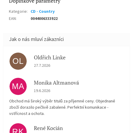
Doplňkové parametry
Kategorie
:
CD - Country
EAN
:
0044006333922
Oldřich Linke
OL
Hodnocení obchodu je 5 z 5 hvězdiček.
27.7.2026
Monika Altmanová
MA
Hodnocení obchodu je 5 z 5 hvězdiček.
19.6.2026
Obchod má široký výběr titulů za příjemné ceny. Objednané
zboží dorazilo pečlivě zabalené. Perfektní komunikace -
vstřícnost a ochota.
René Kocián
RK