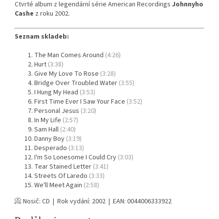
Ctvrté album z legendární série American Recordings
Johnnyho
Cashe
z roku 2002.
Seznam skladeb:
The Man Comes Around
(4:26)
Hurt
(3:38)
Give My Love To Rose
(3:28)
Bridge Over Troubled Water
(3:55)
I Hung My Head
(3:53)
First Time Ever I Saw Your Face
(3:52)
Personal Jesus
(3:20)
In My Life
(2:57)
Sam Hall
(2:40)
Danny Boy
(3:19)
Desperado
(3:13)
I'm So Lonesome I Could Cry
(3:03)
Tear Stained Letter
(3:41)
Streets Of Laredo
(3:33)
We'll Meet Again
(2:58)
📀 Nosič: CD | Rok vydání: 2002 | EAN: 0044006333922