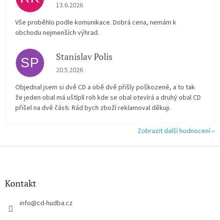
Hodnocení obchodu je 5 z 5 hvězdiček.
13.6.2026
Vše proběhlo podle komunikace. Dobrá cena, nemám k
obchodu nejmenších výhrad.
Stanislav Polis
SP
Hodnocení obchodu je 2 z 5 hvězdiček.
20.5.2026
Objednal jsem si dvě CD a obě dvě přišly poškozené, a to tak
že jeden obal má uštíplí roh kde se obal otevírá a druhý obal CD
přišel na dvě části. Rád bych zboží reklamoval děkuji.
Zobrazit další hodnocení
Z
á
p
a
Kontakt
t
í
info
@
cd-hudba.cz