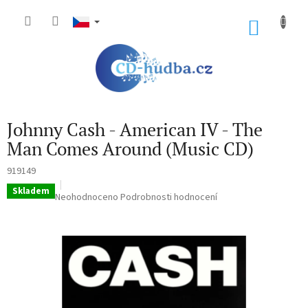
Přejít
na
NÁKU
obsah
KOŠÍK
Johnny Cash - American IV - The
Man Comes Around (Music CD)
919149
Skladem
Průměrné
Neohodnoceno
Podrobnosti hodnocení
hodnocení
produktu
je
0,0
z
5
hvězdiček.