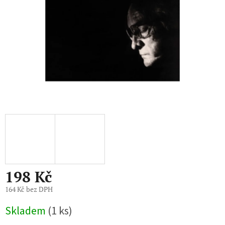
198 Kč
164 Kč bez DPH
Měrná
Skladem
(1 ks)
cena: