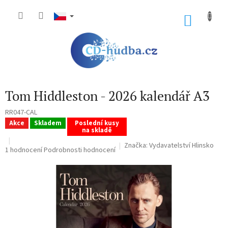
Přejít
na
NÁKU
obsah
KOŠÍK
Tom Hiddleston - 2026 kalendář A3
RR047-CAL
Akce
Skladem
Poslední kusy
na skladě
Značka:
Vydavatelství Hlinsko
Průměrné
1 hodnocení
Podrobnosti hodnocení
hodnocení
produktu
je
5,0
z
5
hvězdiček.