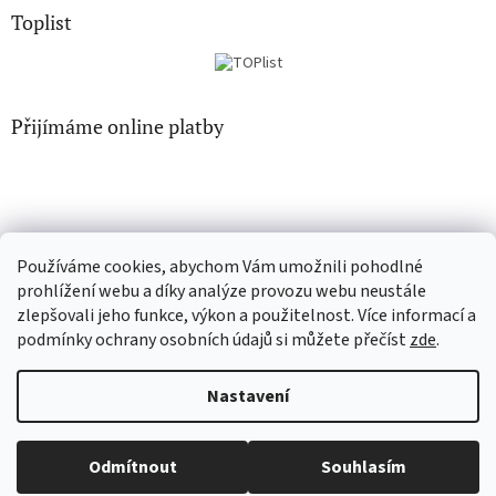
Toplist
Přijímáme online platby
Používáme cookies, abychom Vám umožnili pohodlné
EN-filmy.cz
CD-Soundtrack.cz
prohlížení webu a díky analýze provozu webu neustále
zlepšovali jeho funkce, výkon a použitelnost. Více informací a
podmínky ochrany osobních údajů si můžete přečíst
zde
.
Vytvořil Shoptet
Nastavení
Copyright 2026
CD-hudba.cz
. Všechna práva vyhrazena.
Upravit
Odmítnout
Souhlasím
nastavení cookies