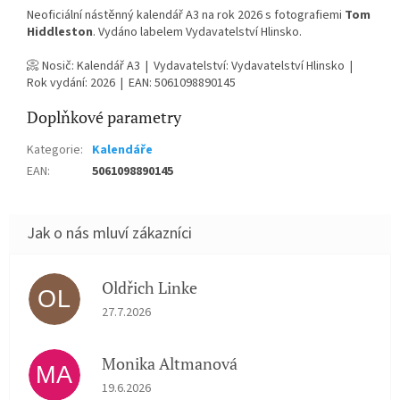
Neoficiální nástěnný kalendář A3 na rok 2026 s fotografiemi
Tom
Hiddleston
. Vydáno labelem Vydavatelství Hlinsko.
📀 Nosič: Kalendář A3 | Vydavatelství: Vydavatelství Hlinsko |
Rok vydání: 2026 | EAN: 5061098890145
Doplňkové parametry
Kategorie
:
Kalendáře
EAN
:
5061098890145
Oldřich Linke
OL
Hodnocení obchodu je 5 z 5 hvězdiček.
27.7.2026
Monika Altmanová
MA
Hodnocení obchodu je 5 z 5 hvězdiček.
19.6.2026