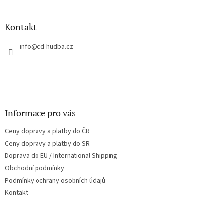
á
p
a
Kontakt
t
í
info
@
cd-hudba.cz
Informace pro vás
Ceny dopravy a platby do ČR
Ceny dopravy a platby do SR
Doprava do EU / International Shipping
Obchodní podmínky
Podmínky ochrany osobních údajů
Kontakt