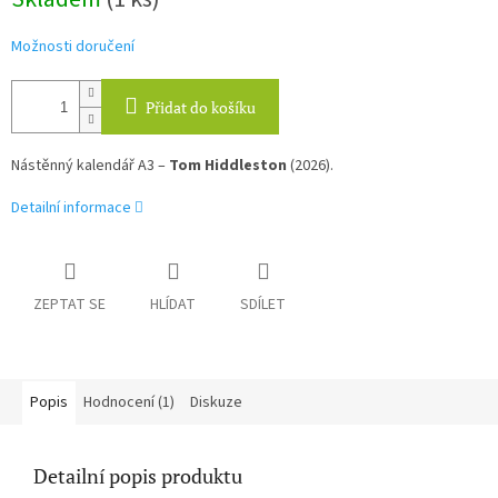
cena:
Možnosti doručení
Přidat do košíku
Nástěnný kalendář A3 –
Tom Hiddleston
(2026).
Detailní informace
ZEPTAT SE
HLÍDAT
SDÍLET
Popis
Hodnocení (1)
Diskuze
Detailní popis produktu