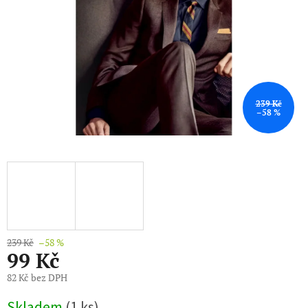
239 Kč
–58 %
239 Kč
–58 %
99 Kč
82 Kč bez DPH
Měrná
Skladem
(1 ks)