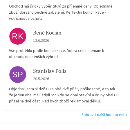
Obchod má široký výběr titulů za příjemné ceny. Objednané
zboží dorazilo pečlivě zabalené. Perfektní komunikace -
vstřícnost a ochota.
René Kocián
RK
Hodnocení obchodu je 5 z 5 hvězdiček.
13.6.2026
Vše proběhlo podle komunikace. Dobrá cena, nemám k
obchodu nejmenších výhrad.
Stanislav Polis
SP
Hodnocení obchodu je 2 z 5 hvězdiček.
20.5.2026
Objednal jsem si dvě CD a obě dvě přišly poškozené, a to tak
že jeden obal má uštíplí roh kde se obal otevírá a druhý obal CD
přišel na dvě části. Rád bych zboží reklamoval děkuji.
Zobrazit další hodnocení
Z