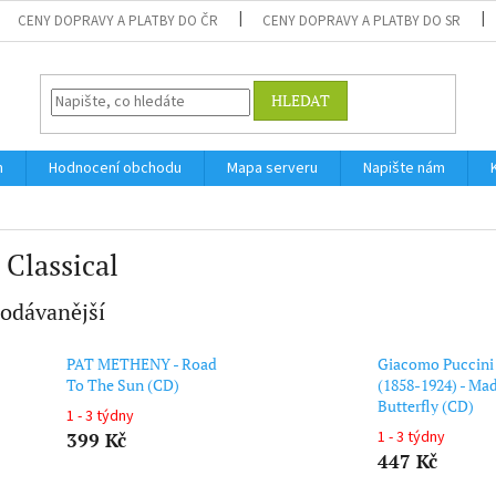
CENY DOPRAVY A PLATBY DO ČR
CENY DOPRAVY A PLATBY DO SR
HLEDAT
m
Hodnocení obchodu
Mapa serveru
Napište nám
 Classical
odávanější
PAT METHENY - Road
Giacomo Puccini
To The Sun (CD)
(1858-1924) - M
Butterfly (CD)
1 - 3 týdny
1 - 3 týdny
399 Kč
447 Kč