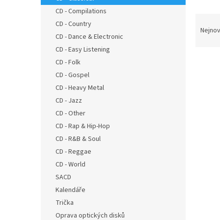
n
CD - Compilations
e
Ř
CD - Country
l
a
Nejnov
CD - Dance & Electronic
z
e
CD - Easy Listening
V
n
CD - Folk
ý
í
CD - Gospel
p
p
CD - Heavy Metal
i
r
CD - Jazz
s
o
CD - Other
p
d
r
u
CD - Rap & Hip-Hop
o
k
CD - R&B & Soul
d
t
CD - Reggae
u
ů
CD - World
KORO
k
SACD
Serie
t
ů
Kalendáře
Trička
Oprava optických disků
355 K