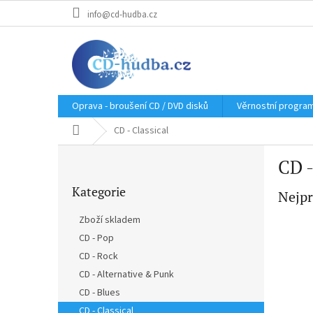
Přejít
info@cd-hudba.cz
na
obsah
Oprava - broušení CD / DVD disků
Věrnostní progra
Domů
CD - Classical
P
CD -
o
Přeskočit
s
Kategorie
kategorie
Nejpr
t
r
Zboží skladem
a
CD - Pop
n
CD - Rock
n
í
CD - Alternative & Punk
p
CD - Blues
a
CD - Classical