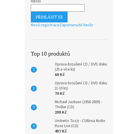
Heslo
PŘIHLÁSIT SE
Nová registrace
Zapomenuté heslo
Top 10 produktů
RPO 
Oprava-broušení CD / DVD disku
Khac
(25 a více ks)
Etc /
60 Kč
Oprava-broušení CD / DVD disku
(1-10 ks)
170 K
70 Kč
206
Michael Jackson (1958-2009) -
Thriller (CD)
299 Kč
Umberto Tozzi - L'Ultima Notte
Rosa Live (CD)
457 Kč