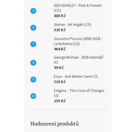
KEN HENSLEY - Past & Present
(CD)
880 Kč
Grimes - Art Angels (CD)
325 Kč
VACL
Giacomo Puccini (1858-1924) -
Suk T
La Boheme (CD)
404 Kč
George Michael - 2026 kalendář
A3
241 K
99 Kč
292
Enya - And Winter Came CD
318 Kč
Enigma - The Cross of Changes
CD
235 Kč
Hodnocení produktů