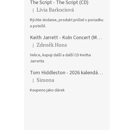
The Script - The Script (CD)
Lívia Barkociová
|
Hodnocení produktu je 5 z 5 hvězdiček.
CANT
Rýchle dodanie, produkt prišiel v poriadku
BALB
a potešil.
Jacob
Gemu
Keith Jarrett - Koln Concert (Music CD)
Dres
Zdeněk Hons
420 K
|
Hodnocení produktu je 5 z 5 hvězdiček.
508
Velice, kupuji další a další CD Keitha
Jarretta
Tom Hiddleston - 2026 kalendář A3
Simona
|
Hodnocení produktu je 5 z 5 hvězdiček.
Koupeno jako dárek
RIKK
(CD)