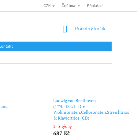
CZK
Čeština
DOPRAVA DO EU / INTERNATIONAL SHIPPING
Přihlášení
OBCHODNÍ PODMÍNKY
NÁKUPNÍ
Prázdný košík
KOŠÍK
Kontakt
Ludwig van Beethoven
adama
(1770-1827) - Die
Violinsonaten,Cellosonaten,Streichtrios
& Klaviertrios (CD)
1 - 3 týdny
687 Kč