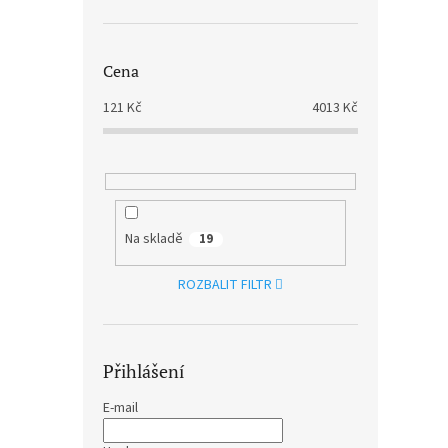
430
Cena
121
Kč
4013
Kč
Na skladě
19
JOHN
ROZBALIT FILTR
SING
SINF
JOHN
Magni
Přihlášení
271 K
328
E-mail