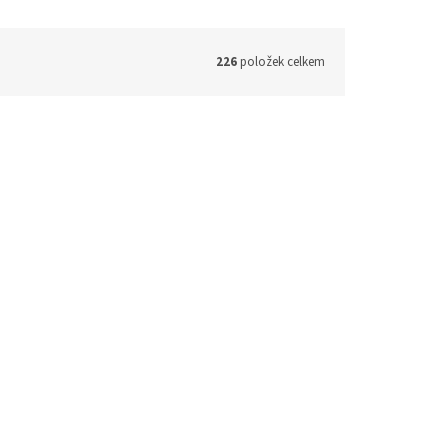
226
položek celkem
GAUTIER CAPUCON - Haydn/Cello
nio
Concertos (CD)
 - 3 týdny
1 - 3 týdny
291 Kč bez DPH