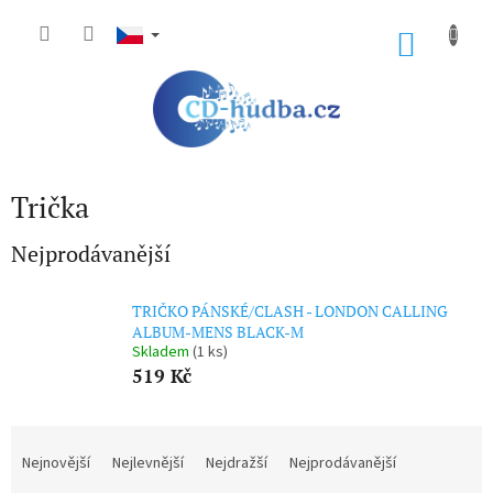
Přejít
na
NÁKU
obsah
KOŠÍK
Trička
Nejprodávanější
TRIČKO PÁNSKÉ/CLASH - LONDON CALLING
ALBUM-MENS BLACK-M
Skladem
(1 ks)
519 Kč
Ř
a
Nejnovější
Nejlevnější
Nejdražší
Nejprodávanější
z