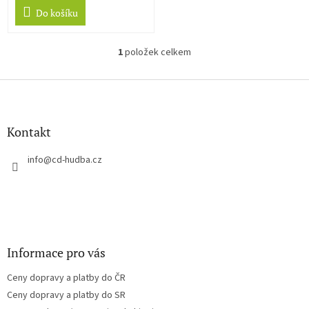
Do košíku
1
položek celkem
O
v
l
Z
á
á
d
p
a
a
Kontakt
c
t
í
í
info
@
cd-hudba.cz
p
r
v
k
y
v
ý
Informace pro vás
p
i
Ceny dopravy a platby do ČR
s
u
Ceny dopravy a platby do SR