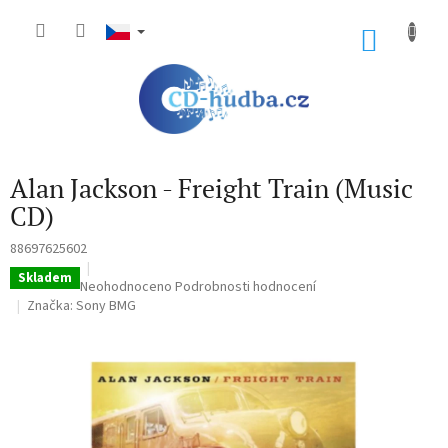
Přejít
na
NÁKU
obsah
KOŠÍK
Alan Jackson - Freight Train (Music
CD)
88697625602
Skladem
Průměrné
Neohodnoceno
Podrobnosti hodnocení
hodnocení
Značka:
Sony BMG
produktu
je
0,0
z
5
hvězdiček.