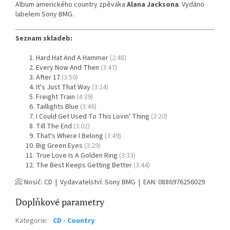
Album amerického country zpěváka
Alana Jacksona
. Vydáno
labelem Sony BMG.
Seznam skladeb:
Hard Hat And A Hammer
(2:48)
Every Now And Then
(3:47)
After 17
(3:50)
It's Just That Way
(3:24)
Freight Train
(4:39)
Taillights Blue
(3:46)
I Could Get Used To This Lovin' Thing
(3:20)
Till The End
(3:02)
That's Where I Belong
(3:49)
Big Green Eyes
(3:29)
True Love Is A Golden Ring
(3:33)
The Best Keeps Getting Better
(3:44)
📀 Nosič: CD | Vydavatelství: Sony BMG | EAN: 0886976256029
Doplňkové parametry
Kategorie
:
CD - Country