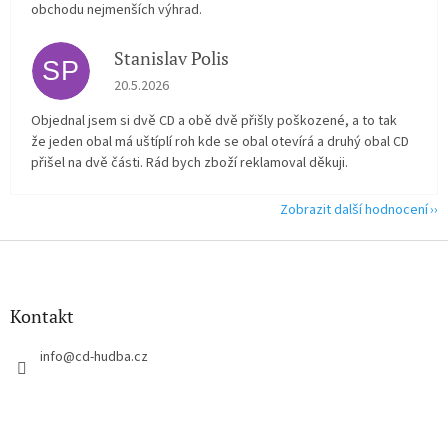
obchodu nejmenších výhrad.
Stanislav Polis
SP
Hodnocení obchodu je 2 z 5 hvězdiček.
20.5.2026
Objednal jsem si dvě CD a obě dvě přišly poškozené, a to tak
že jeden obal má uštíplí roh kde se obal otevírá a druhý obal CD
přišel na dvě části. Rád bych zboží reklamoval děkuji.
Zobrazit další hodnocení
Z
á
p
a
Kontakt
t
í
info
@
cd-hudba.cz