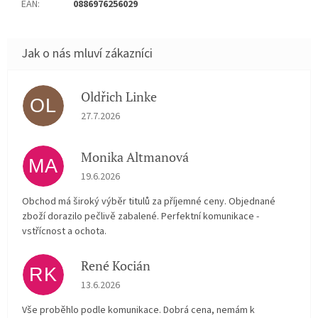
EAN
:
0886976256029
Oldřich Linke
OL
Hodnocení obchodu je 5 z 5 hvězdiček.
27.7.2026
Monika Altmanová
MA
Hodnocení obchodu je 5 z 5 hvězdiček.
19.6.2026
Obchod má široký výběr titulů za příjemné ceny. Objednané
zboží dorazilo pečlivě zabalené. Perfektní komunikace -
vstřícnost a ochota.
René Kocián
RK
Hodnocení obchodu je 5 z 5 hvězdiček.
13.6.2026
Vše proběhlo podle komunikace. Dobrá cena, nemám k