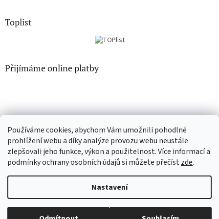
Toplist
Přijímáme online platby
Používáme cookies, abychom Vám umožnili pohodlné
EN-filmy.cz
CD-Soundtrack.cz
prohlížení webu a díky analýze provozu webu neustále
zlepšovali jeho funkce, výkon a použitelnost. Více informací a
podmínky ochrany osobních údajů si můžete přečíst
zde
.
Vytvořil Shoptet
Nastavení
Copyright 2026
CD-hudba.cz
. Všechna práva vyhrazena.
Upravit
nastavení cookies
Odmítnout
Souhlasím