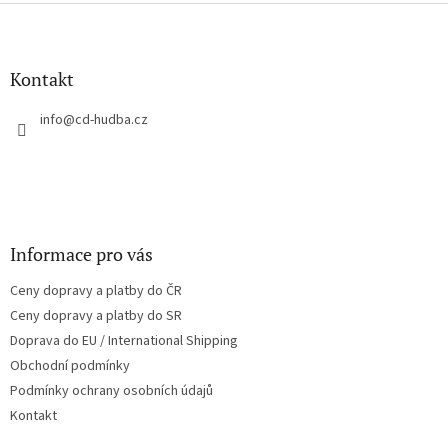
Z
á
p
a
Kontakt
t
í
info
@
cd-hudba.cz
Informace pro vás
Ceny dopravy a platby do ČR
Ceny dopravy a platby do SR
Doprava do EU / International Shipping
Obchodní podmínky
Podmínky ochrany osobních údajů
Kontakt