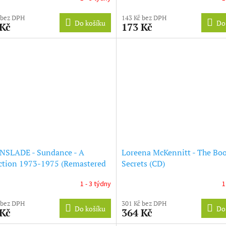
 bez DPH
143 Kč bez DPH
Do košíku
Do
 Kč
173 Kč
NSLADE - Sundance - A
Loreena McKennitt - The Bo
ction 1973-1975 (Remastered
Secrets (CD)
on) (CD)
1 - 3 týdny
1
 bez DPH
301 Kč bez DPH
Do košíku
Do
 Kč
364 Kč