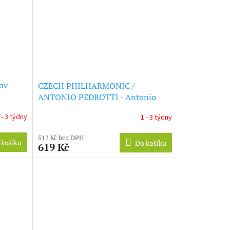
ov
CZECH PHILHARMONIC /
ANTONIO PEDROTTI - Antonio
Pedrotti In Prague (CD)
 - 3 týdny
1 - 3 týdny
512 Kč bez DPH
 košíku
Do košíku
619 Kč