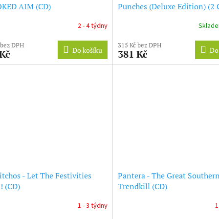
KED AIM (CD)
Punches (Deluxe Edition) (2 
2 - 4 týdny
Sklad
 bez DPH
315 Kč bez DPH
Do košíku
Do
 Kč
381 Kč
itchos - Let The Festivities
Pantera - The Great Souther
! (CD)
Trendkill (CD)
1 - 3 týdny
1