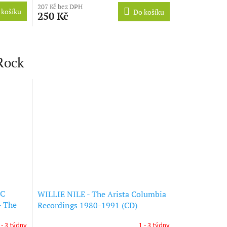
207 Kč bez DPH
produktu
 košíku
Do košíku
250 Kč
je
5,0
z
5
hvězdiček.
Rock
IC
WILLIE NILE - The Arista Columbia
 The
Recordings 1980-1991 (CD)
 - 3 týdny
1 - 3 týdny