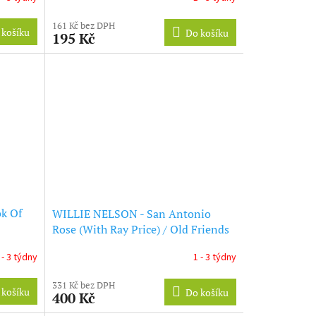
161 Kč bez DPH
 košíku
Do košíku
195 Kč
ok Of
WILLIE NELSON - San Antonio
Rose (With Ray Price) / Old Friends
(With Roger Miller) / Funny How
 - 3 týdny
1 - 3 týdny
Time Slips Away (With Faron
Young) / Brand On My Heart (With
331 Kč bez DPH
Hank Snow) (CD)
 košíku
Do košíku
400 Kč