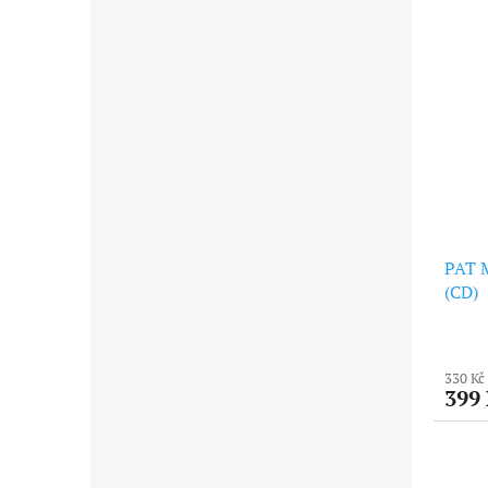
PAT 
(CD)
330 Kč
399