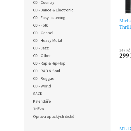
b
CD - Country
l
n
CD - Dance & Electronic
CD - Easy Listening
í
Micha
CD - Folk
c
Thril
CD - Gospel
h
CD - Heavy Metal
C
CD - Jazz
247 Kč
D
299
CD - Other
|
CD - Rap & Hip-Hop
B
CD - R&B & Soul
e
CD - Reggae
z
CD - World
m
SACD
á
Kalendáře
l
Trička
a
Oprava optických disků
5
MT. 