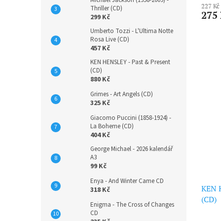
Michael Jackson (1958-2009) -
b
227 Kč
Thriller (CD)
275
í
299 Kč
d
Umberto Tozzi - L'Ultima Notte
Rosa Live (CD)
c
457 Kč
e
KEN HENSLEY - Past & Present
(CD)
880 Kč
Grimes - Art Angels (CD)
325 Kč
Giacomo Puccini (1858-1924) -
La Boheme (CD)
404 Kč
George Michael - 2026 kalendář
A3
99 Kč
Enya - And Winter Came CD
KEN 
318 Kč
(CD)
Enigma - The Cross of Changes
CD