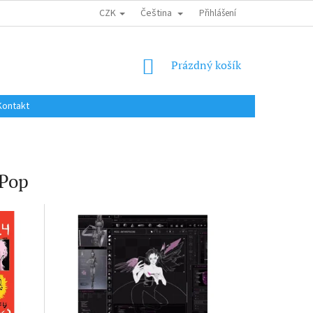
CZK
Čeština
DOPRAVA DO EU / INTERNATIONAL SHIPPING
Přihlášení
OBCHODNÍ PODMÍNKY
NÁKUPNÍ
Prázdný košík
KOŠÍK
Kontakt
 Pop