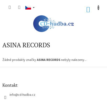
Přejít
na
NÁKU
obsah
KOŠÍK
ASINA RECORDS
Žádné produkty značky
ASINA RECORDS
nebyly nalezeny...
Z
á
p
a
Kontakt
t
í
info
@
cd-hudba.cz