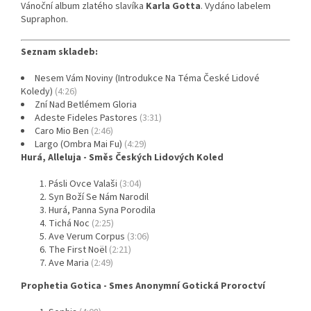
Vánoční album zlatého slavíka
Karla Gotta
. Vydáno labelem
Supraphon.
Seznam skladeb:
Nesem Vám Noviny (Introdukce Na Téma České Lidové
Koledy)
(4:26)
Zní Nad Betlémem Gloria
Adeste Fideles Pastores
(3:31)
Caro Mio Ben
(2:46)
Largo (Ombra Mai Fu)
(4:29)
Hurá, Alleluja - Směs Českých Lidových Koled
Pásli Ovce Valaši
(3:04)
Syn Boží Se Nám Narodil
Hurá, Panna Syna Porodila
Tichá Noc
(2:25)
Ave Verum Corpus
(3:06)
The First Noël
(2:21)
Ave Maria
(2:49)
Prophetia Gotica - Smes Anonymní Gotická Proroctví