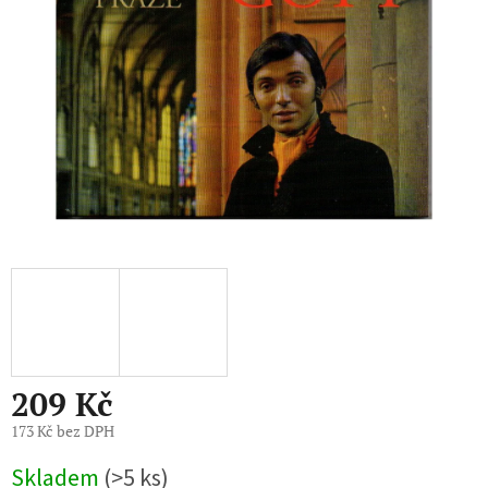
209 Kč
173 Kč bez DPH
Měrná
Skladem
(>5 ks)
cena: