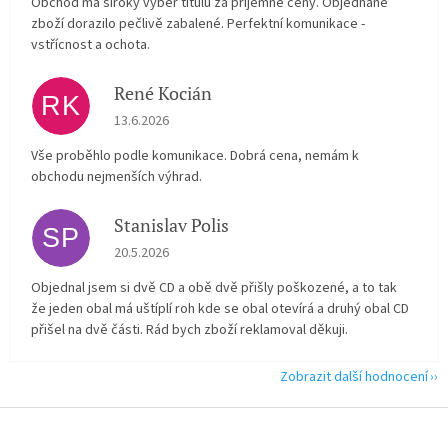
Obchod má široký výběr titulů za příjemné ceny. Objednané
zboží dorazilo pečlivě zabalené. Perfektní komunikace -
vstřícnost a ochota.
René Kocián
RK
Hodnocení obchodu je 5 z 5 hvězdiček.
13.6.2026
Vše proběhlo podle komunikace. Dobrá cena, nemám k
obchodu nejmenších výhrad.
Stanislav Polis
SP
Hodnocení obchodu je 2 z 5 hvězdiček.
20.5.2026
Objednal jsem si dvě CD a obě dvě přišly poškozené, a to tak
že jeden obal má uštíplí roh kde se obal otevírá a druhý obal CD
přišel na dvě části. Rád bych zboží reklamoval děkuji.
Zobrazit další hodnocení
Z
á