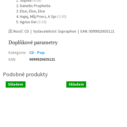
Sophia
(4:08)
Danielis Prophetia
Else, Else, Else
Hajej, Můj Princi, A Spi
(3:30)
Agnus Dei
(3:16)
📀 Nosič: CD | Vydavatelství: Supraphon | EAN: 0099925635121
Doplňkové parametry
Kategorie
:
CD - Pop
EAN
:
0099925635121
Skladem
Skladem