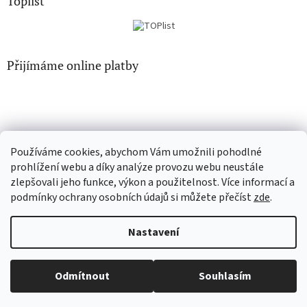
Toplist
Přijímáme online platby
Používáme cookies, abychom Vám umožnili pohodlné
EN-filmy.cz
CD-Soundtrack.cz
prohlížení webu a díky analýze provozu webu neustále
zlepšovali jeho funkce, výkon a použitelnost. Více informací a
podmínky ochrany osobních údajů si můžete přečíst
zde
.
Vytvořil Shoptet
Nastavení
Copyright 2026
CD-hudba.cz
. Všechna práva vyhrazena.
Upravit
Odmítnout
Souhlasím
nastavení cookies