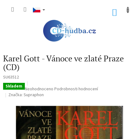
Přejít
na
NÁKU
obsah
KOŠÍK
Karel Gott - Vánoce ve zlaté Praze
(CD)
SU63512
Skladem
Průměrné
Neohodnoceno
Podrobnosti hodnocení
hodnocení
Značka:
Supraphon
produktu
je
0,0
z
5
hvězdiček.