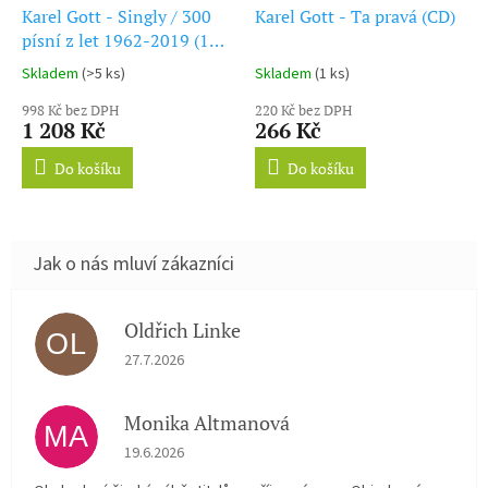
Karel Gott - Singly / 300
Karel Gott - Ta pravá (CD)
písní z let 1962-2019 (15
CD)
Skladem
(>5 ks)
Skladem
(1 ks)
Průměrné
Průměrné
hodnocení
hodnocení
998 Kč bez DPH
220 Kč bez DPH
produktu
produktu
1 208 Kč
266 Kč
je
je
5,0
5,0
Do košíku
Do košíku
z
z
5
5
hvězdiček.
hvězdiček.
Oldřich Linke
OL
Hodnocení obchodu je 5 z 5 hvězdiček.
27.7.2026
Monika Altmanová
MA
Hodnocení obchodu je 5 z 5 hvězdiček.
19.6.2026