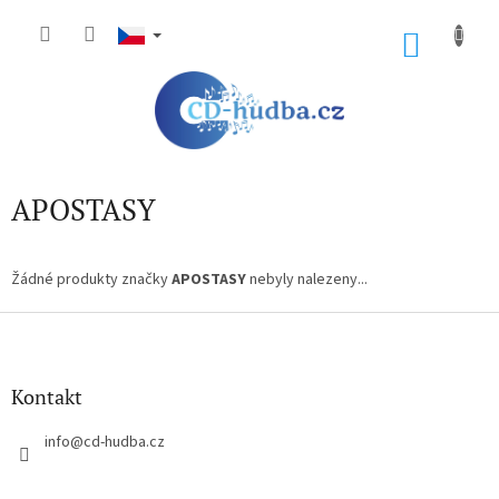
Přejít
na
NÁKU
obsah
KOŠÍK
APOSTASY
Žádné produkty značky
APOSTASY
nebyly nalezeny...
Z
á
p
a
Kontakt
t
í
info
@
cd-hudba.cz