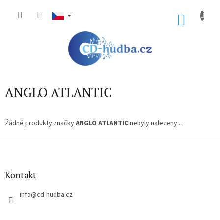
Přejít
na
NÁKU
obsah
KOŠÍK
ANGLO ATLANTIC
Žádné produkty značky
ANGLO ATLANTIC
nebyly nalezeny...
Z
á
p
a
Kontakt
t
í
info
@
cd-hudba.cz