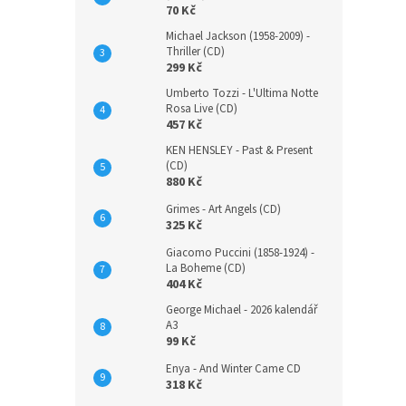
70 Kč
Michael Jackson (1958-2009) -
Thriller (CD)
299 Kč
Umberto Tozzi - L'Ultima Notte
Rosa Live (CD)
457 Kč
KEN HENSLEY - Past & Present
(CD)
880 Kč
Grimes - Art Angels (CD)
325 Kč
Giacomo Puccini (1858-1924) -
La Boheme (CD)
404 Kč
George Michael - 2026 kalendář
A3
99 Kč
Enya - And Winter Came CD
318 Kč