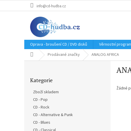
Přejít
info@cd-hudba.cz
na
obsah
Oprava - broušení CD / DVD disků
Věrnostní progra
Domů
Prodávané značky
ANALOG AFRICA
P
ANA
o
Přeskočit
s
Kategorie
kategorie
t
r
Žádné p
Zboží skladem
a
CD - Pop
n
CD - Rock
n
í
CD - Alternative & Punk
p
CD - Blues
a
CD - Classical