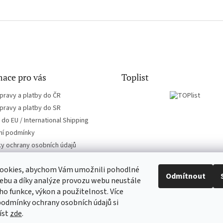
ace pro vás
Toplist
pravy a platby do ČR
pravy a platby do SR
do EU / International Shipping
í podmínky
y ochrany osobních údajů
ookies, abychom Vám umožnili pohodlné
Odmítnout
ebu a díky analýze provozu webu neustále
eho funkce, výkon a použitelnost. Více
EN-filmy.cz
CD-Soundtrack.cz
podmínky ochrany osobních údajů si
íst
zde
.