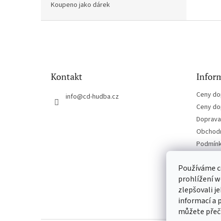
Koupeno jako dárek
Z
á
p
a
t
Kontakt
Inform
í
Ceny do
info
@
cd-hudba.cz
Ceny do
Doprava 
Obchodn
Podmínk
Kontakt
Používáme c
prohlížení w
zlepšovali j
informací a 
můžete přeč