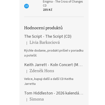
Enigma - The Cross of Changes
CD
235 Kč
Hodnocení produktů
The Script - The Script (CD)
Lívia Barkociová
|
Hodnocení produktu je 5 z 5 hvězdiček.
Rýchle dodanie, produkt prišiel v poriadku
a potešil.
Keith Jarrett - Koln Concert (Music CD)
Zdeněk Hons
|
Hodnocení produktu je 5 z 5 hvězdiček.
Velice, kupuji další a další CD Keitha
Jarretta
Tom Hiddleston - 2026 kalendář A3
Simona
|
Hodnocení produktu je 5 z 5 hvězdiček.