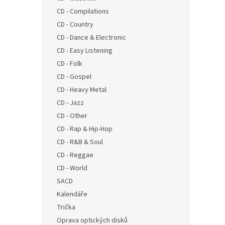
n
CD - Compilations
e
CD - Country
l
CD - Dance & Electronic
CD - Easy Listening
CD - Folk
CD - Gospel
CD - Heavy Metal
CD - Jazz
CD - Other
CD - Rap & Hip-Hop
CD - R&B & Soul
CD - Reggae
CD - World
SACD
Kalendáře
Trička
Oprava optických disků