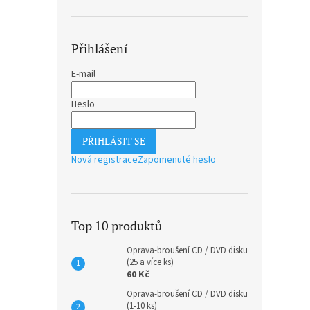
Přihlášení
E-mail
Heslo
PŘIHLÁSIT SE
Nová registrace
Zapomenuté heslo
Top 10 produktů
Oprava-broušení CD / DVD disku
(25 a více ks)
60 Kč
Oprava-broušení CD / DVD disku
(1-10 ks)