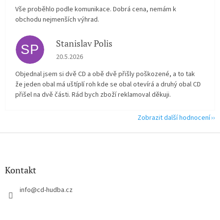
Vše proběhlo podle komunikace. Dobrá cena, nemám k
obchodu nejmenších výhrad.
Stanislav Polis
SP
Hodnocení obchodu je 2 z 5 hvězdiček.
20.5.2026
Objednal jsem si dvě CD a obě dvě přišly poškozené, a to tak
že jeden obal má uštíplí roh kde se obal otevírá a druhý obal CD
přišel na dvě části. Rád bych zboží reklamoval děkuji.
Zobrazit další hodnocení
Z
á
p
a
Kontakt
t
í
info
@
cd-hudba.cz