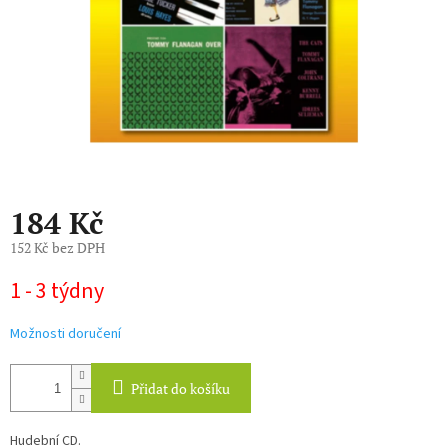
184 Kč
152 Kč bez DPH
Měrná
1 - 3 týdny
cena:
Možnosti doručení
Přidat do košíku
Hudební CD.