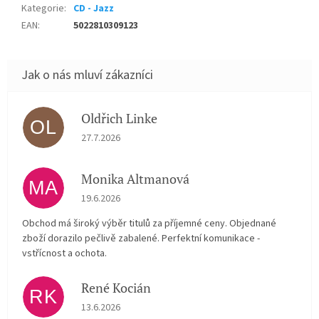
Kategorie
:
CD - Jazz
EAN
:
5022810309123
Oldřich Linke
OL
Hodnocení obchodu je 5 z 5 hvězdiček.
27.7.2026
Monika Altmanová
MA
Hodnocení obchodu je 5 z 5 hvězdiček.
19.6.2026
Obchod má široký výběr titulů za příjemné ceny. Objednané
zboží dorazilo pečlivě zabalené. Perfektní komunikace -
vstřícnost a ochota.
René Kocián
RK
Hodnocení obchodu je 5 z 5 hvězdiček.
13.6.2026