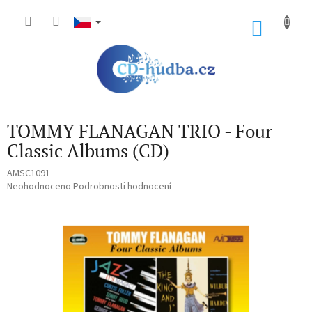
Přejít
na
NÁKU
obsah
KOŠÍK
TOMMY FLANAGAN TRIO - Four
Classic Albums (CD)
AMSC1091
Průměrné
Neohodnoceno
Podrobnosti hodnocení
hodnocení
produktu
je
0,0
z
5
hvězdiček.