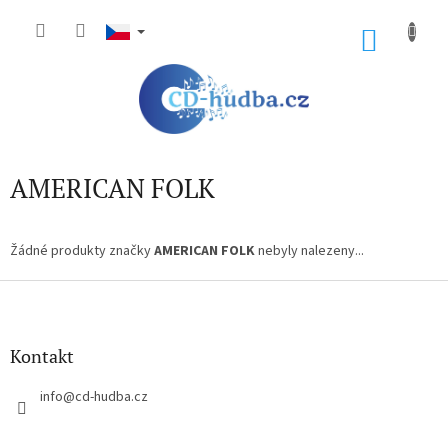
Přejít
na
NÁKU
obsah
KOŠÍK
AMERICAN FOLK
Žádné produkty značky
AMERICAN FOLK
nebyly nalezeny...
Z
á
p
a
Kontakt
t
í
info
@
cd-hudba.cz