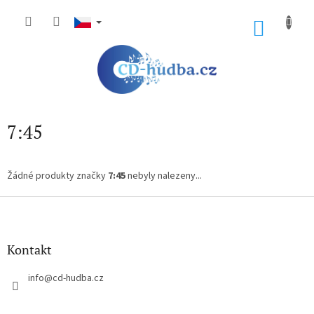
Přejít
na
NÁKU
obsah
KOŠÍK
7:45
Žádné produkty značky
7:45
nebyly nalezeny...
Z
á
p
a
Kontakt
t
í
info
@
cd-hudba.cz