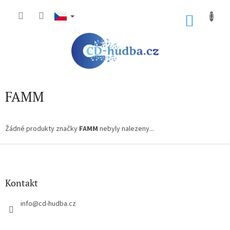
Přejít
na
NÁKU
obsah
KOŠÍK
FAMM
Žádné produkty značky
FAMM
nebyly nalezeny...
Z
á
p
a
Kontakt
t
í
info
@
cd-hudba.cz