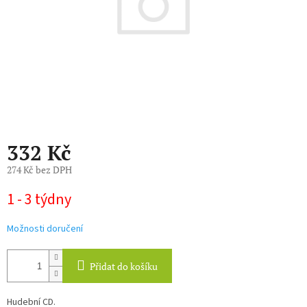
332 Kč
274 Kč bez DPH
Měrná
1 - 3 týdny
cena:
Možnosti doručení
Přidat do košíku
Hudební CD.