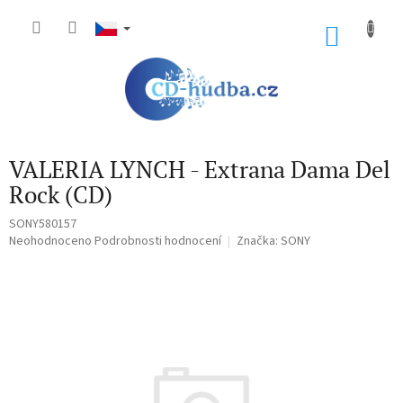
Přejít
na
NÁKU
obsah
KOŠÍK
VALERIA LYNCH - Extrana Dama Del
Rock (CD)
SONY580157
Průměrné
Neohodnoceno
Podrobnosti hodnocení
Značka:
SONY
hodnocení
produktu
je
0,0
z
5
hvězdiček.