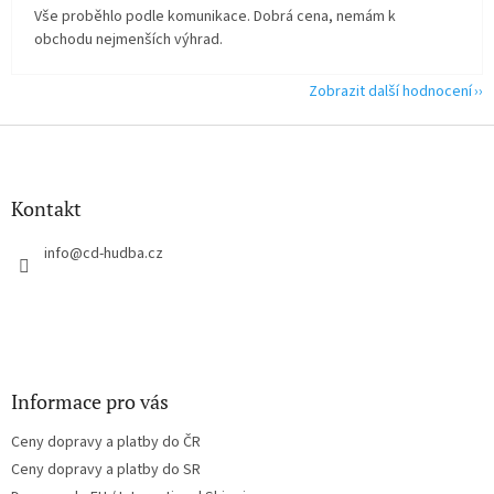
Vše proběhlo podle komunikace. Dobrá cena, nemám k
obchodu nejmenších výhrad.
Zobrazit další hodnocení
Z
á
p
a
Kontakt
t
í
info
@
cd-hudba.cz
Informace pro vás
Ceny dopravy a platby do ČR
Ceny dopravy a platby do SR