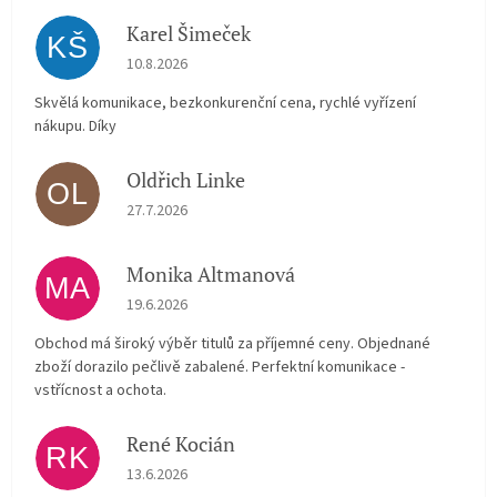
Karel Šimeček
KŠ
Hodnocení obchodu je 5 z 5 hvězdiček.
10.8.2026
Skvělá komunikace, bezkonkurenční cena, rychlé vyřízení
nákupu. Díky
Oldřich Linke
OL
Hodnocení obchodu je 5 z 5 hvězdiček.
27.7.2026
Monika Altmanová
MA
Hodnocení obchodu je 5 z 5 hvězdiček.
19.6.2026
Obchod má široký výběr titulů za příjemné ceny. Objednané
zboží dorazilo pečlivě zabalené. Perfektní komunikace -
vstřícnost a ochota.
René Kocián
RK
Hodnocení obchodu je 5 z 5 hvězdiček.
13.6.2026