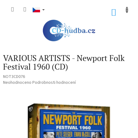
Přejít
na
NÁKU
obsah
KOŠÍK
VARIOUS ARTISTS - Newport Folk
Festival 1960 (CD)
NOT3CD076
Průměrné
Neohodnoceno
Podrobnosti hodnocení
hodnocení
produktu
je
0,0
z
5
hvězdiček.