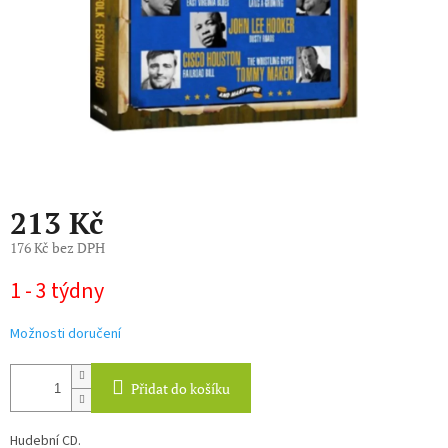
213 Kč
176 Kč bez DPH
Měrná
1 - 3 týdny
cena:
Možnosti doručení
Přidat do košíku
Hudební CD.