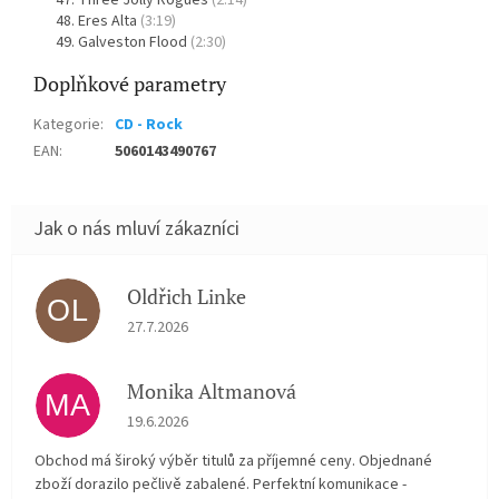
Three Jolly Rogues
(2:14)
Eres Alta
(3:19)
Galveston Flood
(2:30)
Doplňkové parametry
Kategorie
:
CD - Rock
EAN
:
5060143490767
Oldřich Linke
OL
Hodnocení obchodu je 5 z 5 hvězdiček.
27.7.2026
Monika Altmanová
MA
Hodnocení obchodu je 5 z 5 hvězdiček.
19.6.2026
Obchod má široký výběr titulů za příjemné ceny. Objednané
zboží dorazilo pečlivě zabalené. Perfektní komunikace -