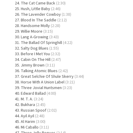
The Cat Came Back
(2:30)
Hush, Little Baby
(2:46)
The Lavender Cowboy
(1:38)
Blood In The Saddle
(2:12)
Handsome Molly
(2:28)
Willie Moore
(3:15)
Lang A-Growing
(3:43)
The Ballad Of Springhill
(4:22)
Salty Dog Blues
(1:55)
Before I Met You
(2:32)
Cabin On The Hill
(2:47)
Jimmy Brown
(3:11)
Talking Atomic Blues
(2:42)
Great Selchie Of Shule Skerry
(3:44)
Horse With A Union Label
(3:21)
Three Jovial Huntsmen
(3:23)
Edward Ballad
(4:00)
M. T. A.
(3:24)
Bukhara
(2:45)
Russian Spoof
(2:02)
Ayil Ayil
(2:48)
Al Harim
(3:00)
Mi Caballo
(3:11)