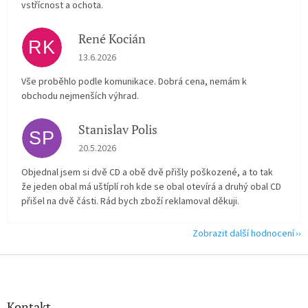
vstřícnost a ochota.
René Kocián
RK
Hodnocení obchodu je 5 z 5 hvězdiček.
13.6.2026
Vše proběhlo podle komunikace. Dobrá cena, nemám k
obchodu nejmenších výhrad.
Stanislav Polis
SP
Hodnocení obchodu je 2 z 5 hvězdiček.
20.5.2026
Objednal jsem si dvě CD a obě dvě přišly poškozené, a to tak
že jeden obal má uštíplí roh kde se obal otevírá a druhý obal CD
přišel na dvě části. Rád bych zboží reklamoval děkuji.
Zobrazit další hodnocení
Z
á
p
a
Kontakt