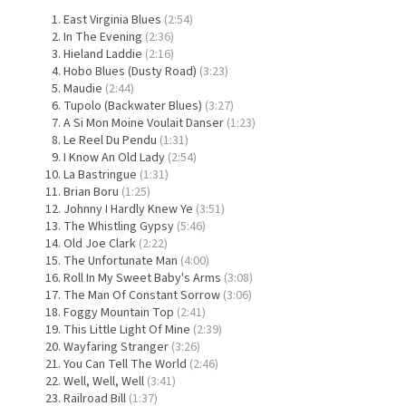
East Virginia Blues
(2:54)
In The Evening
(2:36)
Hieland Laddie
(2:16)
Hobo Blues (Dusty Road)
(3:23)
Maudie
(2:44)
Tupolo (Backwater Blues)
(3:27)
A Si Mon Moine Voulait Danser
(1:23)
Le Reel Du Pendu
(1:31)
I Know An Old Lady
(2:54)
La Bastringue
(1:31)
Brian Boru
(1:25)
Johnny I Hardly Knew Ye
(3:51)
The Whistling Gypsy
(5:46)
Old Joe Clark
(2:22)
The Unfortunate Man
(4:00)
Roll In My Sweet Baby's Arms
(3:08)
The Man Of Constant Sorrow
(3:06)
Foggy Mountain Top
(2:41)
This Little Light Of Mine
(2:39)
Wayfaring Stranger
(3:26)
You Can Tell The World
(2:46)
Well, Well, Well
(3:41)
Railroad Bill
(1:37)