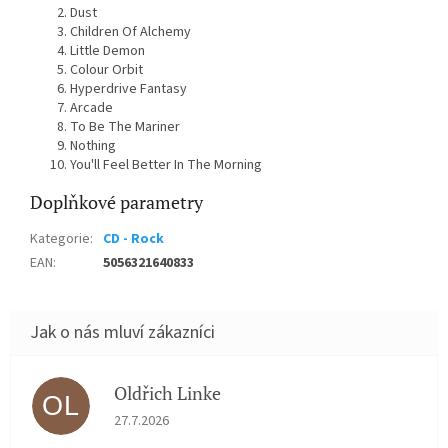
Dust
Children Of Alchemy
Little Demon
Colour Orbit
Hyperdrive Fantasy
Arcade
To Be The Mariner
Nothing
You'll Feel Better In The Morning
Doplňkové parametry
Kategorie
:
CD - Rock
EAN
:
5056321640833
Oldřich Linke
OL
Hodnocení obchodu je 5 z 5 hvězdiček.
27.7.2026