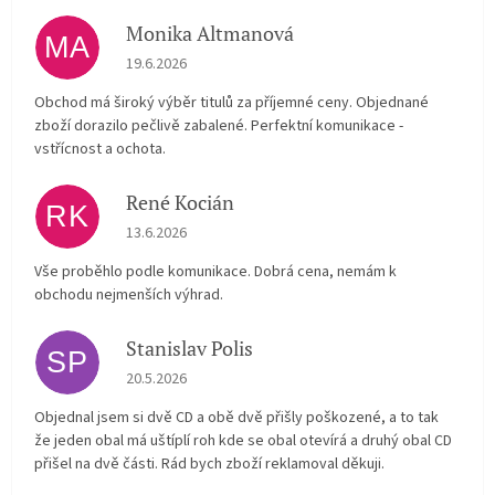
Monika Altmanová
MA
Hodnocení obchodu je 5 z 5 hvězdiček.
19.6.2026
Obchod má široký výběr titulů za příjemné ceny. Objednané
zboží dorazilo pečlivě zabalené. Perfektní komunikace -
vstřícnost a ochota.
René Kocián
RK
Hodnocení obchodu je 5 z 5 hvězdiček.
13.6.2026
Vše proběhlo podle komunikace. Dobrá cena, nemám k
obchodu nejmenších výhrad.
Stanislav Polis
SP
Hodnocení obchodu je 2 z 5 hvězdiček.
20.5.2026
Objednal jsem si dvě CD a obě dvě přišly poškozené, a to tak
že jeden obal má uštíplí roh kde se obal otevírá a druhý obal CD
přišel na dvě části. Rád bych zboží reklamoval děkuji.