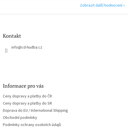
Zobrazit další hodnocení
Z
á
p
a
Kontakt
t
í
info
@
cd-hudba.cz
Informace pro vás
Ceny dopravy a platby do ČR
Ceny dopravy a platby do SR
Doprava do EU / International Shipping
Obchodní podmínky
Podmínky ochrany osobních údajů