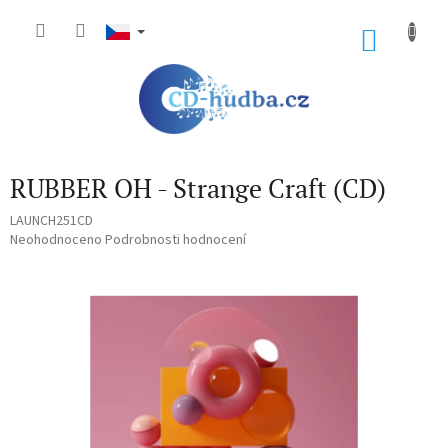
Přejít
na
NÁKU
obsah
KOŠÍK
RUBBER OH - Strange Craft (CD)
LAUNCH251CD
Průměrné
Neohodnoceno
Podrobnosti hodnocení
hodnocení
produktu
je
0,0
z
5
hvězdiček.