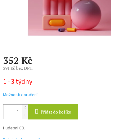
352 Kč
291 Kč bez DPH
Měrná
1 - 3 týdny
cena:
Možnosti doručení
Přidat do košíku
Hudební CD.