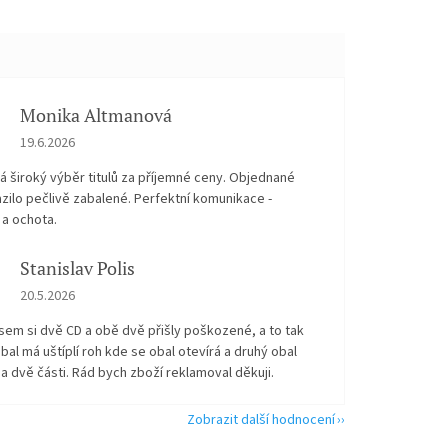
Monika Altmanová
Hodnocení obchodu je 5 z 5 hvězdiček.
19.6.2026
 široký výběr titulů za příjemné ceny. Objednané
zilo pečlivě zabalené. Perfektní komunikace -
 a ochota.
Stanislav Polis
Hodnocení obchodu je 2 z 5 hvězdiček.
20.5.2026
sem si dvě CD a obě dvě přišly poškozené, a to tak
bal má uštíplí roh kde se obal otevírá a druhý obal
na dvě části. Rád bych zboží reklamoval děkuji.
Zobrazit další hodnocení