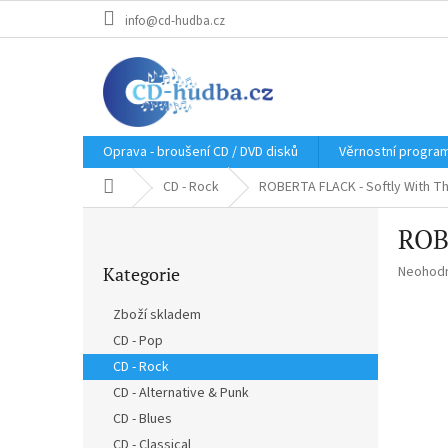
Přejít
info@cd-hudba.cz
na
obsah
Oprava - broušení CD / DVD disků
Věrnostní progra
Domů
CD - Rock
ROBERTA FLACK - Softly With Th
P
ROBE
o
Přeskočit
s
Průměr
Kategorie
Neohod
kategorie
t
hodnoce
r
produkt
Zboží skladem
a
je
CD - Pop
n
0,0
z
CD - Rock
n
5
í
CD - Alternative & Punk
hvězdič
p
CD - Blues
a
CD - Classical