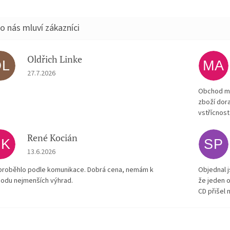
Oldřich Linke
OL
MA
Hodnocení obchodu je 5 z 5 hvězdiček.
27.7.2026
Obchod má
zboží dora
vstřícnost
René Kocián
RK
SP
Hodnocení obchodu je 5 z 5 hvězdiček.
13.6.2026
proběhlo podle komunikace. Dobrá cena, nemám k
Objednal j
odu nejmenších výhrad.
že jeden o
CD přišel 