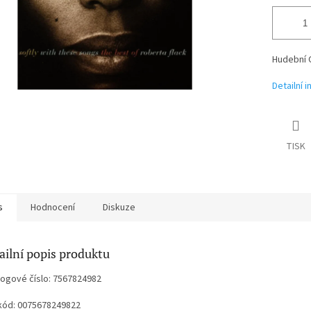
Hudební 
Detailní 
TISK
s
Hodnocení
Diskuze
ailní popis produktu
logové číslo: 7567824982
kód: 0075678249822