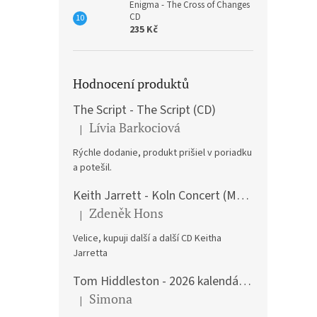
Enigma - The Cross of Changes
CD
235 Kč
Hodnocení produktů
The Script - The Script (CD)
Lívia Barkociová
|
Hodnocení produktu je 5 z 5 hvězdiček.
Rýchle dodanie, produkt prišiel v poriadku
a potešil.
Keith Jarrett - Koln Concert (Music CD)
Zdeněk Hons
|
Hodnocení produktu je 5 z 5 hvězdiček.
Velice, kupuji další a další CD Keitha
Jarretta
Tom Hiddleston - 2026 kalendář A3
Simona
|
Hodnocení produktu je 5 z 5 hvězdiček.