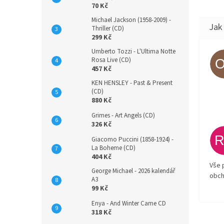
70 Kč
Michael Jackson (1958-2009) -
Thriller (CD)
299 Kč
Umberto Tozzi - L'Ultima Notte
Rosa Live (CD)
457 Kč
KEN HENSLEY - Past & Present
(CD)
880 Kč
Grimes - Art Angels (CD)
326 Kč
Giacomo Puccini (1858-1924) -
La Boheme (CD)
404 Kč
Vše 
George Michael - 2026 kalendář
obch
A3
99 Kč
Enya - And Winter Came CD
318 Kč