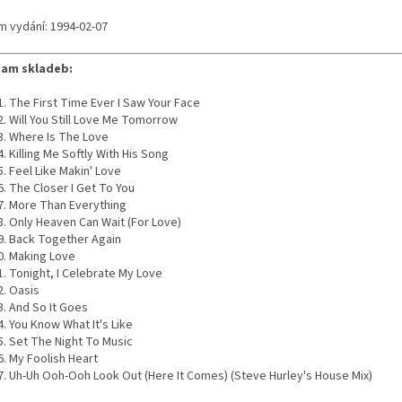
m vydání: 1994-02-07
am skladeb:
The First Time Ever I Saw Your Face
Will You Still Love Me Tomorrow
Where Is The Love
Killing Me Softly With His Song
Feel Like Makin' Love
The Closer I Get To You
More Than Everything
Only Heaven Can Wait (For Love)
Back Together Again
Making Love
Tonight, I Celebrate My Love
Oasis
And So It Goes
You Know What It's Like
Set The Night To Music
My Foolish Heart
Uh-Uh Ooh-Ooh Look Out (Here It Comes) (Steve Hurley's House Mix)