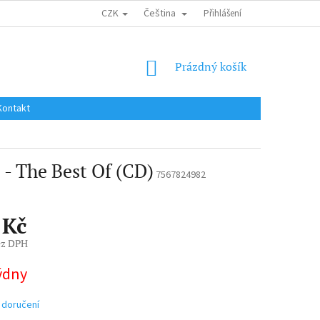
CZK
Čeština
DOPRAVA DO EU / INTERNATIONAL SHIPPING
Přihlášení
OBCHODNÍ PODMÍNKY
NÁKUPNÍ
Prázdný košík
KOŠÍK
Kontakt
- The Best Of (CD)
7567824982
 Kč
ez DPH
týdny
 doručení