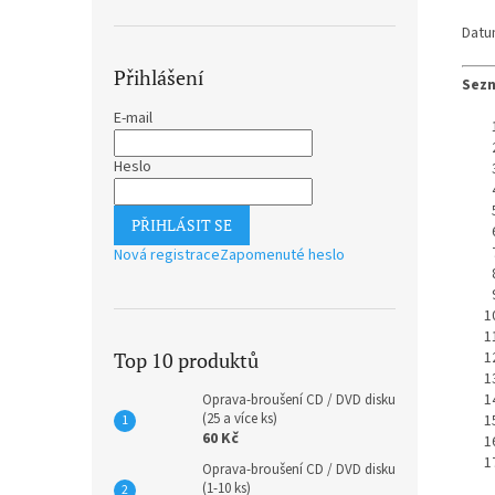
Datu
Přihlášení
Sezn
E-mail
Heslo
PŘIHLÁSIT SE
Nová registrace
Zapomenuté heslo
Top 10 produktů
Oprava-broušení CD / DVD disku
(25 a více ks)
60 Kč
Oprava-broušení CD / DVD disku
(1-10 ks)