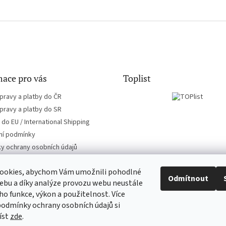
ace pro vás
Toplist
pravy a platby do ČR
pravy a platby do SR
do EU / International Shipping
í podmínky
y ochrany osobních údajů
ookies, abychom Vám umožnili pohodlné
Odmítnout
ebu a díky analýze provozu webu neustále
eho funkce, výkon a použitelnost. Více
EN-filmy.cz
CD-Soundtrack.cz
podmínky ochrany osobních údajů si
íst
zde
.