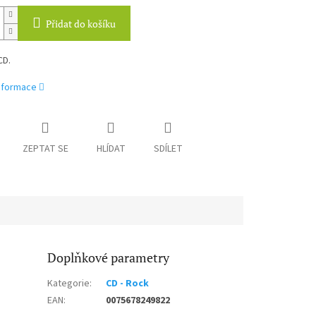
Přidat do košíku
CD.
informace
ZEPTAT SE
HLÍDAT
SDÍLET
Doplňkové parametry
Kategorie
:
CD - Rock
EAN
:
0075678249822