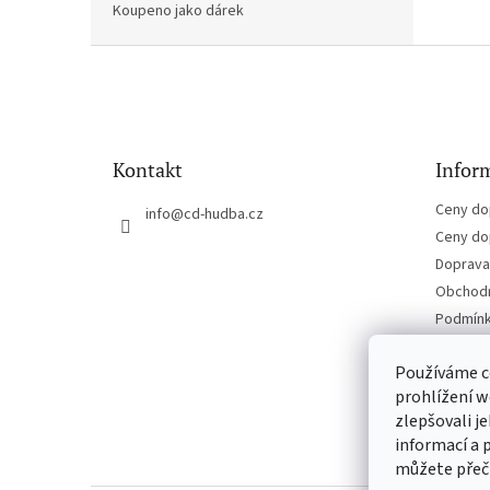
Koupeno jako dárek
Z
á
p
a
t
Kontakt
Inform
í
Ceny do
info
@
cd-hudba.cz
Ceny do
Doprava 
Obchodn
Podmínk
Kontakt
Používáme c
prohlížení w
zlepšovali j
informací a 
můžete přeč