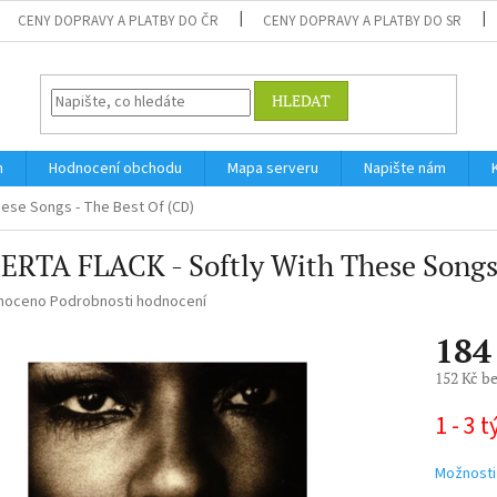
CENY DOPRAVY A PLATBY DO ČR
CENY DOPRAVY A PLATBY DO SR
HLEDAT
m
Hodnocení obchodu
Mapa serveru
Napište nám
ese Songs - The Best Of (CD)
RTA FLACK - Softly With These Songs 
né
noceno
Podrobnosti hodnocení
ní
184
u
152 Kč b
Měrná
1 - 3 
cena:
ek.
Možnosti