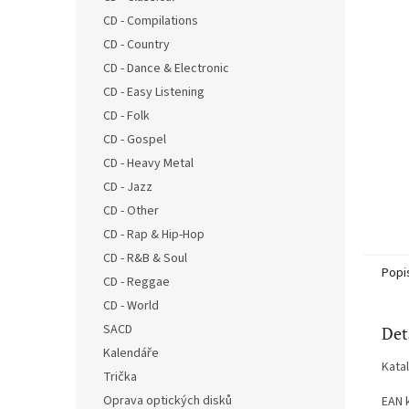
n
CD - Compilations
e
CD - Country
l
CD - Dance & Electronic
CD - Easy Listening
CD - Folk
CD - Gospel
CD - Heavy Metal
CD - Jazz
CD - Other
CD - Rap & Hip-Hop
CD - R&B & Soul
Popi
CD - Reggae
CD - World
SACD
Det
Kalendáře
Kata
Trička
Oprava optických disků
EAN 