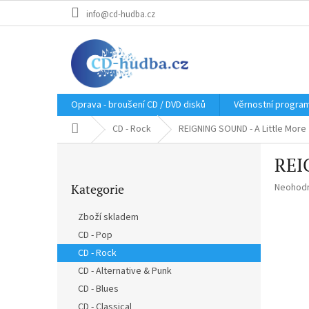
Přejít
info@cd-hudba.cz
na
obsah
Oprava - broušení CD / DVD disků
Věrnostní progra
Domů
CD - Rock
REIGNING SOUND - A Little More
P
REI
o
Přeskočit
s
Průměr
Kategorie
Neohod
kategorie
t
hodnoce
r
produkt
Zboží skladem
a
je
CD - Pop
n
0,0
z
CD - Rock
n
5
í
CD - Alternative & Punk
hvězdič
p
CD - Blues
a
CD - Classical