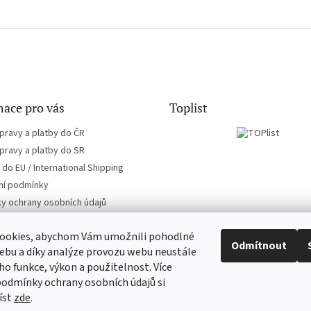
ace pro vás
Toplist
pravy a platby do ČR
pravy a platby do SR
do EU / International Shipping
í podmínky
y ochrany osobních údajů
ookies, abychom Vám umožnili pohodlné
Odmítnout
ebu a díky analýze provozu webu neustále
eho funkce, výkon a použitelnost. Více
EN-filmy.cz
CD-Soundtrack.cz
podmínky ochrany osobních údajů si
íst
zde
.