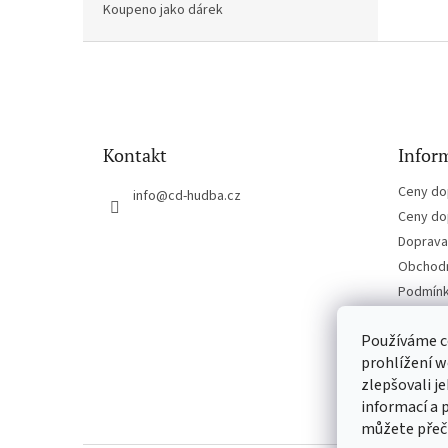
Koupeno jako dárek
Z
á
p
a
t
Kontakt
Inform
í
Ceny do
info
@
cd-hudba.cz
Ceny do
Doprava 
Obchodn
Podmínk
Kontakt
Používáme c
prohlížení w
zlepšovali j
informací a 
můžete přeč