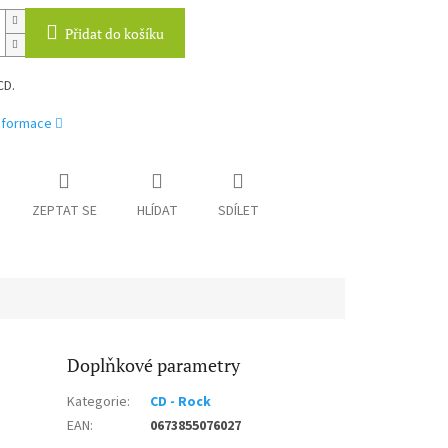
Přidat do košíku
CD.
informace
ZEPTAT SE
HLÍDAT
SDÍLET
Doplňkové parametry
Kategorie
:
CD - Rock
EAN
:
0673855076027