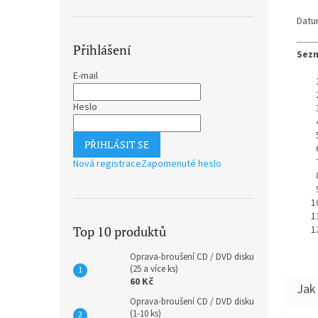
Datu
Přihlášení
Sezn
E-mail
Heslo
PŘIHLÁSIT SE
Nová registrace
Zapomenuté heslo
Top 10 produktů
Oprava-broušení CD / DVD disku
(25 a více ks)
60 Kč
Oprava-broušení CD / DVD disku
(1-10 ks)