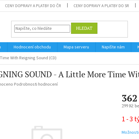
CENY DOPRAVY A PLATBY DO ČR
CENY DOPRAVY A PLATBY DO SR
HLEDAT
m
Hodnocení obchodu
Mapa serveru
Napište nám
 Time With Reigning Sound (CD)
GNING SOUND - A Little More Time Wit
né
noceno
Podrobnosti hodnocení
ní
362
u
299 Kč b
Měrná
1 - 3 
cena:
ek.
Možnosti