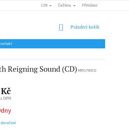
CZK
Čeština
DOPRAVA DO EU / INTERNATIONAL SHIPPING
Přihlášení
OBCHODNÍ PODMÍNKY
NÁKUPNÍ
Prázdný košík
KOŠÍK
Kontakt
h Reigning Sound (CD)
MRG760CD
 Kč
ez DPH
týdny
 doručení