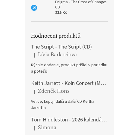
Enigma - The Cross of Changes
CD
235 Kč
Hodnocení produktů
The Script - The Script (CD)
Lívia Barkociová
|
Hodnocení produktu je 5 z 5 hvězdiček.
Rýchle dodanie, produkt prišiel v poriadku
a potešil.
Keith Jarrett - Koln Concert (Music CD)
Zdeněk Hons
|
Hodnocení produktu je 5 z 5 hvězdiček.
Velice, kupuji další a další CD Keitha
Jarretta
Tom Hiddleston - 2026 kalendář A3
Simona
|
Hodnocení produktu je 5 z 5 hvězdiček.