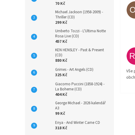
70 Kč
Michael Jackson (1958-2009) -
Thriller (CD)
299 Kč
Umberto Tozzi - L'Ultima Notte
Rosa Live (CD)
457 Kč
KEN HENSLEY - Past & Present
(CD)
880 Kč
Grimes - Art Angels (CD)
Vše 
325 Kč
obch
Giacomo Puccini (1858-1924) -
La Boheme (CD)
404 Kč
George Michael - 2026 kalendář
A3
99 Kč
Enya - And Winter Came CD
318 Kč