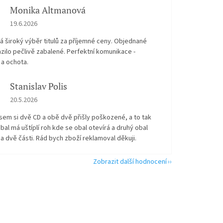
Monika Altmanová
Hodnocení obchodu je 5 z 5 hvězdiček.
19.6.2026
 široký výběr titulů za příjemné ceny. Objednané
zilo pečlivě zabalené. Perfektní komunikace -
 a ochota.
Stanislav Polis
Hodnocení obchodu je 2 z 5 hvězdiček.
20.5.2026
sem si dvě CD a obě dvě přišly poškozené, a to tak
bal má uštíplí roh kde se obal otevírá a druhý obal
na dvě části. Rád bych zboží reklamoval děkuji.
Zobrazit další hodnocení