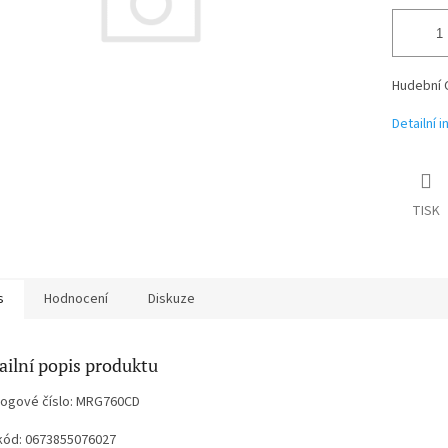
Hudební 
Detailní 
TISK
s
Hodnocení
Diskuze
ailní popis produktu
logové číslo: MRG760CD
kód: 0673855076027