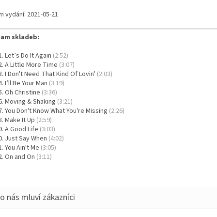
m vydání: 2021-05-21
am skladeb:
Let’s Do It Again
(2:52)
A Little More Time
(3:07)
I Don't Need That Kind Of Lovin'
(2:03)
I’ll Be Your Man
(3:19)
Oh Christine
(3:36)
Moving & Shaking
(3:21)
You Don't Know What You're Missing
(2:26)
Make It Up
(2:59)
A Good Life
(3:03)
Just Say When
(4:02)
You Ain't Me
(3:05)
On and On
(3:11)