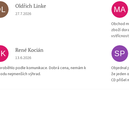
Oldřich Linke
OL
MA
Hodnocení obchodu je 5 z 5 hvězdiček.
27.7.2026
Obchod má
zboží dora
vstřícnost
René Kocián
RK
SP
Hodnocení obchodu je 5 z 5 hvězdiček.
13.6.2026
proběhlo podle komunikace. Dobrá cena, nemám k
Objednal j
odu nejmenších výhrad.
že jeden o
CD přišel 