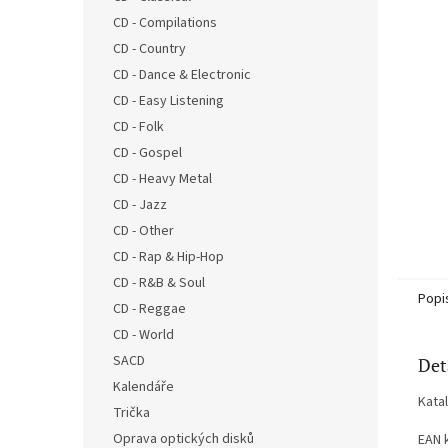
n
CD - Compilations
e
CD - Country
l
CD - Dance & Electronic
CD - Easy Listening
CD - Folk
CD - Gospel
CD - Heavy Metal
CD - Jazz
CD - Other
CD - Rap & Hip-Hop
CD - R&B & Soul
Popi
CD - Reggae
CD - World
SACD
Det
Kalendáře
Kata
Trička
Oprava optických disků
EAN 