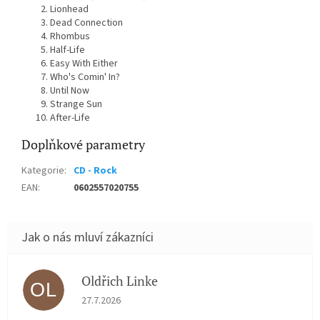
Lionhead
Dead Connection
Rhombus
Half-Life
Easy With Either
Who's Comin' In?
Until Now
Strange Sun
After-Life
Doplňkové parametry
Kategorie
:
CD - Rock
EAN
:
0602557020755
Oldřich Linke
OL
Hodnocení obchodu je 5 z 5 hvězdiček.
27.7.2026