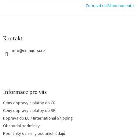
Zobrazit další hodnocení
Z
á
p
a
Kontakt
t
í
info
@
cd-hudba.cz
Informace pro vás
Ceny dopravy a platby do ČR
Ceny dopravy a platby do SR
Doprava do EU / International Shipping
Obchodní podmínky
Podmínky ochrany osobních údajů