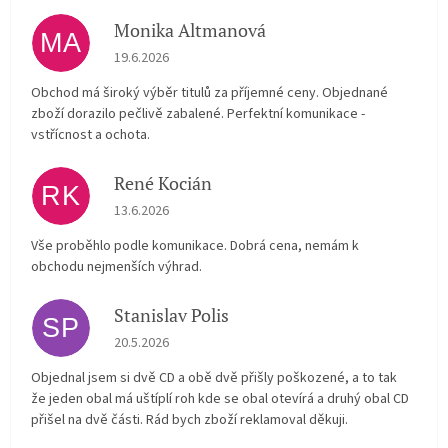
Monika Altmanová
MA
Hodnocení obchodu je 5 z 5 hvězdiček.
19.6.2026
Obchod má široký výběr titulů za příjemné ceny. Objednané
zboží dorazilo pečlivě zabalené. Perfektní komunikace -
vstřícnost a ochota.
René Kocián
RK
Hodnocení obchodu je 5 z 5 hvězdiček.
13.6.2026
Vše proběhlo podle komunikace. Dobrá cena, nemám k
obchodu nejmenších výhrad.
Stanislav Polis
SP
Hodnocení obchodu je 2 z 5 hvězdiček.
20.5.2026
Objednal jsem si dvě CD a obě dvě přišly poškozené, a to tak
že jeden obal má uštíplí roh kde se obal otevírá a druhý obal CD
přišel na dvě části. Rád bych zboží reklamoval děkuji.