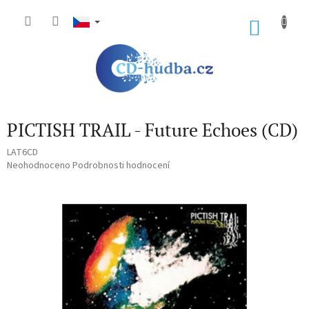
Přejít
na
NÁKU
obsah
KOŠÍK
PICTISH TRAIL - Future Echoes (CD)
LAT6CD
Průměrné
Neohodnoceno
Podrobnosti hodnocení
hodnocení
produktu
je
0,0
z
5
hvězdiček.