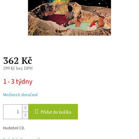
362 Kč
299 Kč bez DPH
Měrná
1 - 3 týdny
cena:
Možnosti doručení
Přidat do košíku
Hudební CD.