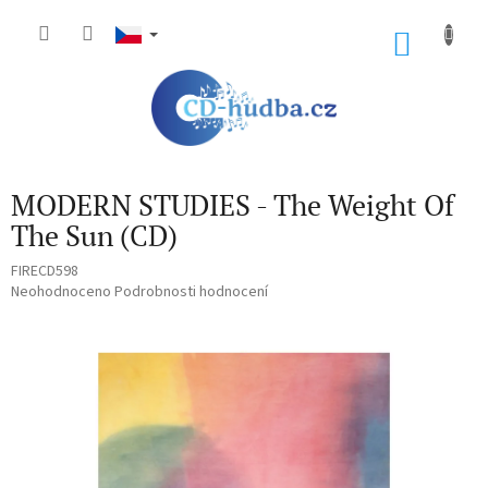
Přejít
na
NÁKU
obsah
KOŠÍK
MODERN STUDIES - The Weight Of
The Sun (CD)
FIRECD598
Průměrné
Neohodnoceno
Podrobnosti hodnocení
hodnocení
produktu
je
0,0
z
5
hvězdiček.