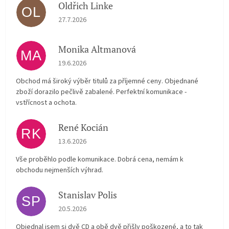
Oldřich Linke
OL
Hodnocení obchodu je 5 z 5 hvězdiček.
27.7.2026
Monika Altmanová
MA
Hodnocení obchodu je 5 z 5 hvězdiček.
19.6.2026
Obchod má široký výběr titulů za příjemné ceny. Objednané
zboží dorazilo pečlivě zabalené. Perfektní komunikace -
vstřícnost a ochota.
René Kocián
RK
Hodnocení obchodu je 5 z 5 hvězdiček.
13.6.2026
Vše proběhlo podle komunikace. Dobrá cena, nemám k
obchodu nejmenších výhrad.
Stanislav Polis
SP
Hodnocení obchodu je 2 z 5 hvězdiček.
20.5.2026
Objednal jsem si dvě CD a obě dvě přišly poškozené, a to tak