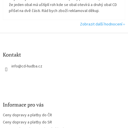
že jeden obal má uštíplí roh kde se obal otevírá a druhý obal CD
přišel na dvě části. Rád bych zboží reklamoval děkuji.
Zobrazit další hodnocení
Z
á
p
a
Kontakt
t
í
info
@
cd-hudba.cz
Informace pro vás
Ceny dopravy a platby do ČR
Ceny dopravy a platby do SR