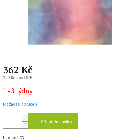
362 Kč
299 Kč bez DPH
Měrná
1 - 3 týdny
cena:
Možnosti doručení
Přidat do košíku
Hudební CD.