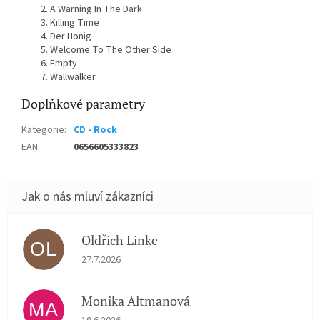
A Warning In The Dark
Killing Time
Der Honig
Welcome To The Other Side
Empty
Wallwalker
Doplňkové parametry
Kategorie
:
CD - Rock
EAN
:
0656605333823
Oldřich Linke
OL
Hodnocení obchodu je 5 z 5 hvězdiček.
27.7.2026
Monika Altmanová
MA
Hodnocení obchodu je 5 z 5 hvězdiček.