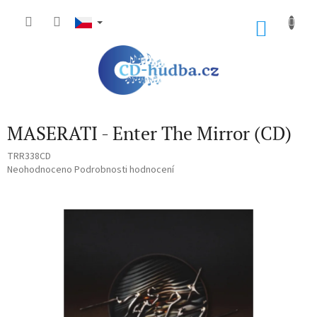
Přejít
na
NÁKU
obsah
KOŠÍK
MASERATI - Enter The Mirror (CD)
TRR338CD
Průměrné
Neohodnoceno
Podrobnosti hodnocení
hodnocení
produktu
je
0,0
z
5
hvězdiček.