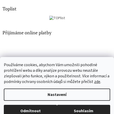
Toplist
Přijímáme online platby
Používáme cookies, abychom Vám umožnili pohodlné
EN-filmy.cz
CD-Soundtrack.cz
prohlížení webu a díky analýze provozu webu neustále
zlepšovali jeho funkce, výkon a použitelnost. Více informací a
podmínky ochrany osobních údajů si můžete přečíst
zde
.
Vytvořil Shoptet
Nastavení
Copyright 2026
CD-hudba.cz
. Všechna práva vyhrazena.
Upravit
Odmítnout
Souhlasím
nastavení cookies