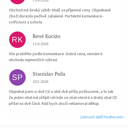
19.6.2026
Obchod má široký výběr titulů za příjemné ceny. Objednané
zboží dorazilo pečlivě zabalené. Perfektní komunikace -
vstřícnost a ochota.
René Kocián
RK
Hodnocení obchodu je 5 z 5 hvězdiček.
13.6.2026
Vše proběhlo podle komunikace. Dobrá cena, nemám k
obchodu nejmenších výhrad.
Stanislav Polis
SP
Hodnocení obchodu je 2 z 5 hvězdiček.
20.5.2026
Objednal jsem si dvě CD a obě dvě přišly poškozené, a to tak
že jeden obal má uštíplí roh kde se obal otevírá a druhý obal CD
přišel na dvě části. Rád bych zboží reklamoval děkuji.
Zobrazit další hodnocení