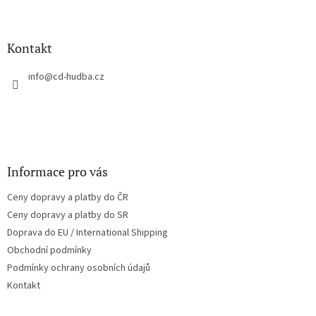
Z
á
p
a
Kontakt
t
í
info
@
cd-hudba.cz
Informace pro vás
Ceny dopravy a platby do ČR
Ceny dopravy a platby do SR
Doprava do EU / International Shipping
Obchodní podmínky
Podmínky ochrany osobních údajů
Kontakt