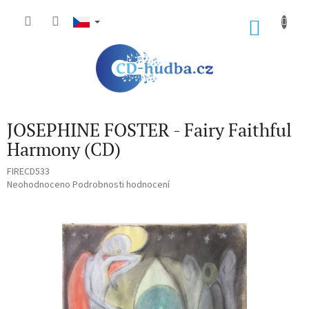
Přejít
na
NÁKU
obsah
KOŠÍK
JOSEPHINE FOSTER - Fairy Faithful
Harmony (CD)
FIRECD533
Průměrné
Neohodnoceno
Podrobnosti hodnocení
hodnocení
produktu
je
0,0
z
5
hvězdiček.