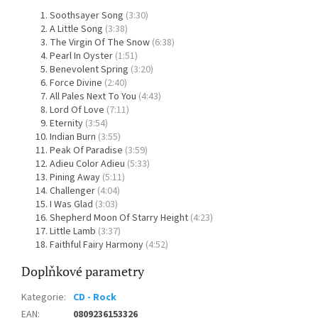
Soothsayer Song
(3:30)
A Little Song
(3:38)
The Virgin Of The Snow
(6:38)
Pearl In Oyster
(1:51)
Benevolent Spring
(3:20)
Force Divine
(2:40)
All Pales Next To You
(4:43)
Lord Of Love
(7:11)
Eternity
(3:54)
Indian Burn
(3:55)
Peak Of Paradise
(3:59)
Adieu Color Adieu
(5:33)
Pining Away
(5:11)
Challenger
(4:04)
I Was Glad
(3:03)
Shepherd Moon Of Starry Height
(4:23)
Little Lamb
(3:37)
Faithful Fairy Harmony
(4:52)
Doplňkové parametry
Kategorie
:
CD - Rock
EAN
:
0809236153326