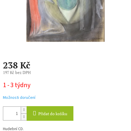
238 Kč
197 Kč bez DPH
Měrná
1 - 3 týdny
cena:
Možnosti doručení
Přidat do košíku
Hudební CD.