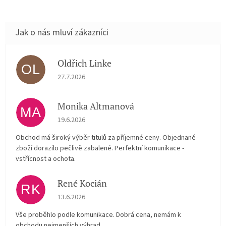
Oldřich Linke
OL
Hodnocení obchodu je 5 z 5 hvězdiček.
27.7.2026
Monika Altmanová
MA
Hodnocení obchodu je 5 z 5 hvězdiček.
19.6.2026
Obchod má široký výběr titulů za příjemné ceny. Objednané
zboží dorazilo pečlivě zabalené. Perfektní komunikace -
vstřícnost a ochota.
René Kocián
RK
Hodnocení obchodu je 5 z 5 hvězdiček.
13.6.2026
Vše proběhlo podle komunikace. Dobrá cena, nemám k
obchodu nejmenších výhrad.