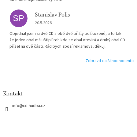
Stanislav Polis
SP
Hodnocení obchodu je 2 z 5 hvězdiček.
20.5.2026
Objednal jsem si dvě CD a obě dvě přišly poškozené, a to tak
že jeden obal má uštíplí roh kde se obal otevírá a druhý obal CD
přišel na dvě části. Rád bych zboží reklamoval děkuji.
Zobrazit další hodnocení
Z
á
p
a
Kontakt
t
í
info
@
cd-hudba.cz