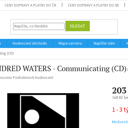
CENY DOPRAVY A PLATBY DO ČR
CENY DOPRAVY A PLATBY DO SR
HLEDAT
m
Hodnocení obchodu
Mapa serveru
Napište nám
ing (CD)
DRED WATERS - Communicating (CD)
né
noceno
Podrobnosti hodnocení
ní
203
u
168 Kč b
Měrná
1 - 3 
cena:
ek.
Možnosti