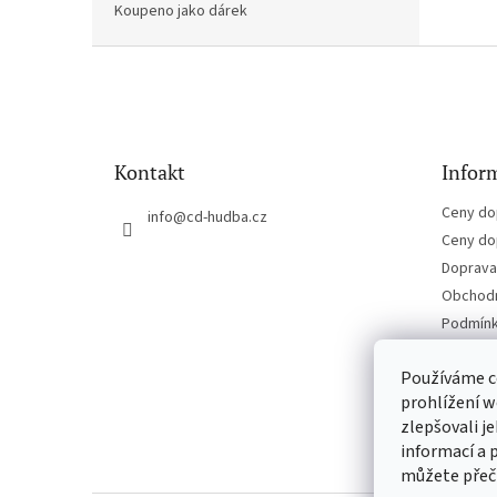
Koupeno jako dárek
Z
á
p
a
t
Kontakt
Inform
í
Ceny do
info
@
cd-hudba.cz
Ceny do
Doprava 
Obchodn
Podmínk
Kontakt
Používáme c
prohlížení w
zlepšovali j
informací a 
můžete přeč