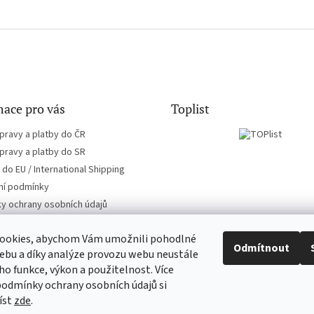
ace pro vás
Toplist
pravy a platby do ČR
pravy a platby do SR
do EU / International Shipping
í podmínky
y ochrany osobních údajů
ookies, abychom Vám umožnili pohodlné
Odmítnout
ebu a díky analýze provozu webu neustále
eho funkce, výkon a použitelnost. Více
EN-filmy.cz
CD-Soundtrack.cz
podmínky ochrany osobních údajů si
íst
zde
.