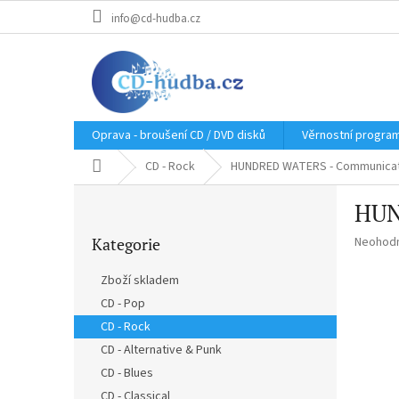
Přejít
info@cd-hudba.cz
na
obsah
Oprava - broušení CD / DVD disků
Věrnostní progra
Domů
CD - Rock
HUNDRED WATERS - Communicat
P
HUN
o
Přeskočit
s
Průměr
Kategorie
Neohod
kategorie
t
hodnoce
r
produkt
Zboží skladem
a
je
CD - Pop
n
0,0
z
CD - Rock
n
5
í
CD - Alternative & Punk
hvězdič
p
CD - Blues
a
CD - Classical