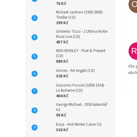
70 Kč
Michael Jackson (1958-2009) -
Thriller (CD)
299 Kč
Umberto Tozzi - L'Ultima Notte
Rosa Live (CD)
457 Kč
KEN HENSLEY - Past & Present
(CD)
880 Kč
Vše 
Grimes - Art Angels (CD)
obch
326 Kč
Giacomo Puccini (1858-1924) -
La Boheme (CD)
404 Kč
George Michael - 2026 kalendář
A3
99 Kč
Enya - And Winter Came CD
318 Kč