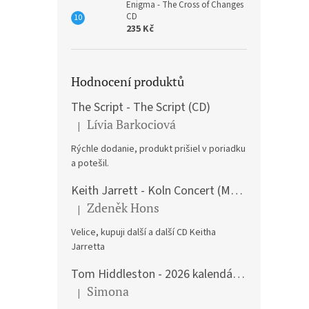
Enigma - The Cross of Changes
CD
235 Kč
Hodnocení produktů
The Script - The Script (CD)
Lívia Barkociová
|
Hodnocení produktu je 5 z 5 hvězdiček.
Rýchle dodanie, produkt prišiel v poriadku
a potešil.
Keith Jarrett - Koln Concert (Music CD)
Zdeněk Hons
|
Hodnocení produktu je 5 z 5 hvězdiček.
Velice, kupuji další a další CD Keitha
Jarretta
Tom Hiddleston - 2026 kalendář A3
Simona
|
Hodnocení produktu je 5 z 5 hvězdiček.