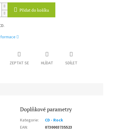
Přidat do košíku
CD.
informace
ZEPTAT SE
HLÍDAT
SDÍLET
Doplňkové parametry
Kategorie
:
CD - Rock
EAN
:
0730003735523