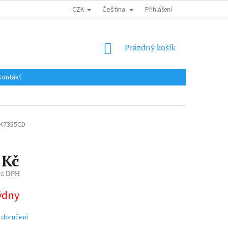
CZK
Čeština
DOPRAVA DO EU / INTERNATIONAL SHIPPING
Přihlášení
OBCHODNÍ PODMÍNKY
NÁKUPNÍ
Prázdný košík
KOŠÍK
Kontakt
K7355CD
 Kč
ez DPH
týdny
 doručení