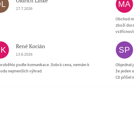
Oldřich Linke
OL
MA
Hodnocení obchodu je 5 z 5 hvězdiček.
27.7.2026
Obchod má
zboží dora
vstřícnost
René Kocián
RK
SP
Hodnocení obchodu je 5 z 5 hvězdiček.
13.6.2026
proběhlo podle komunikace. Dobrá cena, nemám k
Objednal j
odu nejmenších výhrad.
že jeden o
CD přišel 