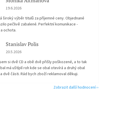
Monika Altmanová
Hodnocení obchodu je 5 z 5 hvězdiček.
19.6.2026
 široký výběr titulů za příjemné ceny. Objednané
zilo pečlivě zabalené. Perfektní komunikace -
 a ochota.
Stanislav Polis
Hodnocení obchodu je 2 z 5 hvězdiček.
20.5.2026
sem si dvě CD a obě dvě přišly poškozené, a to tak
bal má uštíplí roh kde se obal otevírá a druhý obal
na dvě části. Rád bych zboží reklamoval děkuji.
Zobrazit další hodnocení