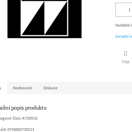
Hudební 
Detailní 
TISK
s
Hodnocení
Diskuze
ailní popis produktu
logové číslo: K7355CD
kód: 0730003735523