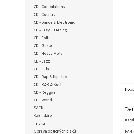
n
CD - Compilations
e
CD - Country
l
CD - Dance & Electronic
CD - Easy Listening
CD - Folk
CD - Gospel
CD - Heavy Metal
CD - Jazz
CD - Other
CD - Rap & Hip-Hop
CD - R&B & Soul
Popi
CD - Reggae
CD - World
SACD
Det
Kalendáře
Kata
Trička
Oprava optických disků
EAN 