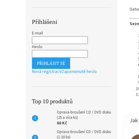
Datu
Přihlášení
Sezn
E-mail
Heslo
PŘIHLÁSIT SE
Nová registrace
Zapomenuté heslo
Top 10 produktů
Oprava-broušení CD / DVD disku
(25 a více ks)
60 Kč
Oprava-broušení CD / DVD disku
(1-10 ks)