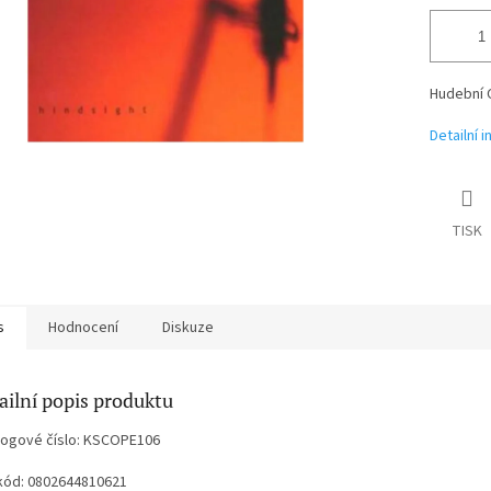
Hudební 
Detailní 
TISK
s
Hodnocení
Diskuze
ailní popis produktu
logové číslo: KSCOPE106
kód: 0802644810621