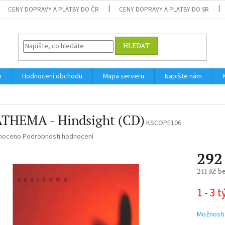
CENY DOPRAVY A PLATBY DO ČR
CENY DOPRAVY A PLATBY DO SR
HLEDAT
m
Hodnocení obchodu
Mapa serveru
Napište nám
THEMA - Hindsight (CD)
KSCOPE106
né
noceno
Podrobnosti hodnocení
ní
292
u
241 Kč b
Měrná
1 - 3 
cena:
ek.
Možnosti