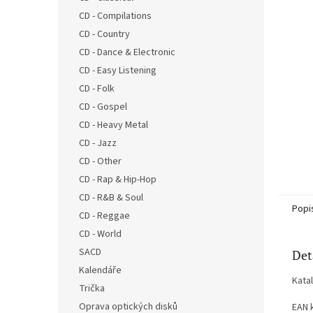
n
CD - Compilations
e
CD - Country
l
CD - Dance & Electronic
CD - Easy Listening
CD - Folk
CD - Gospel
CD - Heavy Metal
CD - Jazz
CD - Other
CD - Rap & Hip-Hop
CD - R&B & Soul
Popi
CD - Reggae
CD - World
SACD
Det
Kalendáře
Kata
Trička
Oprava optických disků
EAN 