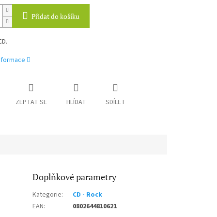
Přidat do košíku
CD.
informace
ZEPTAT SE
HLÍDAT
SDÍLET
Doplňkové parametry
Kategorie
:
CD - Rock
EAN
:
0802644810621