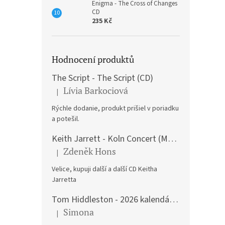
Enigma - The Cross of Changes
CD
235 Kč
Hodnocení produktů
The Script - The Script (CD)
Lívia Barkociová
|
Hodnocení produktu je 5 z 5 hvězdiček.
Rýchle dodanie, produkt prišiel v poriadku
a potešil.
Keith Jarrett - Koln Concert (Music CD)
Zdeněk Hons
|
Hodnocení produktu je 5 z 5 hvězdiček.
Velice, kupuji další a další CD Keitha
Jarretta
Tom Hiddleston - 2026 kalendář A3
Simona
|
Hodnocení produktu je 5 z 5 hvězdiček.