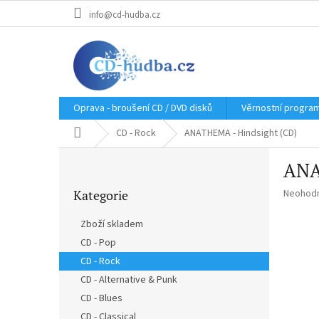
Přejít
info@cd-hudba.cz
na
obsah
Oprava - broušení CD / DVD disků
Věrnostní progra
Domů
CD - Rock
ANATHEMA - Hindsight (CD)
P
ANA
o
Přeskočit
s
Průměr
Kategorie
Neohod
kategorie
t
hodnoce
r
produkt
Zboží skladem
a
je
CD - Pop
n
0,0
z
CD - Rock
n
5
í
CD - Alternative & Punk
hvězdič
p
CD - Blues
a
CD - Classical