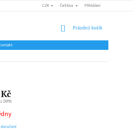
CZK
Čeština
DOPRAVA DO EU / INTERNATIONAL SHIPPING
Přihlášení
OBCHODNÍ PODMÍNKY
NÁKUPNÍ
Prázdný košík
KOŠÍK
Kontakt
 Kč
ez DPH
týdny
 doručení