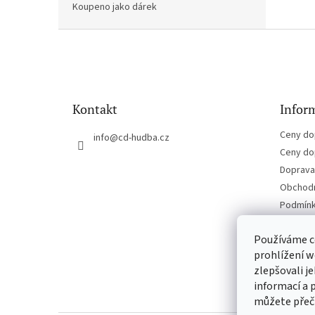
Koupeno jako dárek
Z
á
p
a
t
Kontakt
Inform
í
Ceny do
info
@
cd-hudba.cz
Ceny do
Doprava 
Obchodn
Podmínk
Kontakt
Používáme c
prohlížení w
zlepšovali j
informací a 
můžete přeč