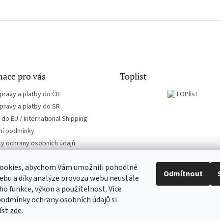
ace pro vás
Toplist
pravy a platby do ČR
pravy a platby do SR
do EU / International Shipping
í podmínky
y ochrany osobních údajů
ookies, abychom Vám umožnili pohodlné
Odmítnout
ebu a díky analýze provozu webu neustále
eho funkce, výkon a použitelnost. Více
EN-filmy.cz
CD-Soundtrack.cz
podmínky ochrany osobních údajů si
íst
zde
.