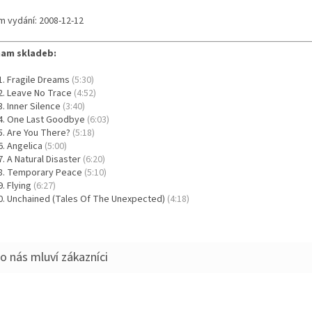
m vydání: 2008-12-12
am skladeb:
Fragile Dreams
(5:30)
Leave No Trace
(4:52)
Inner Silence
(3:40)
One Last Goodbye
(6:03)
Are You There?
(5:18)
Angelica
(5:00)
A Natural Disaster
(6:20)
Temporary Peace
(5:10)
Flying
(6:27)
Unchained (Tales Of The Unexpected)
(4:18)