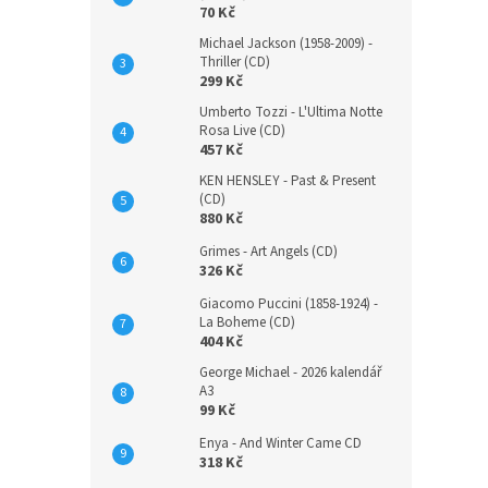
70 Kč
Michael Jackson (1958-2009) -
Thriller (CD)
299 Kč
Umberto Tozzi - L'Ultima Notte
Rosa Live (CD)
457 Kč
KEN HENSLEY - Past & Present
(CD)
880 Kč
Grimes - Art Angels (CD)
326 Kč
Giacomo Puccini (1858-1924) -
La Boheme (CD)
404 Kč
George Michael - 2026 kalendář
A3
99 Kč
Enya - And Winter Came CD
318 Kč