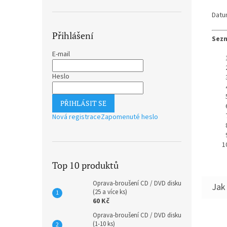
Datu
Přihlášení
Sezn
E-mail
Heslo
PŘIHLÁSIT SE
Nová registrace
Zapomenuté heslo
Top 10 produktů
Oprava-broušení CD / DVD disku
(25 a více ks)
60 Kč
Oprava-broušení CD / DVD disku
(1-10 ks)