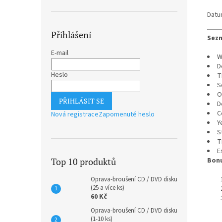
Datu
Přihlášení
Sezn
E-mail
W
D
Heslo
T
S
O
PŘIHLÁSIT SE
D
C
Nová registrace
Zapomenuté heslo
Y
S
T
E
Top 10 produktů
Bonu
Oprava-broušení CD / DVD disku
(25 a více ks)
60 Kč
Oprava-broušení CD / DVD disku
(1-10 ks)