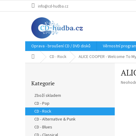
Přejít
info@cd-hudba.cz
na
obsah
Oprava - broušení CD / DVD disků
Věrnostní progra
Domů
CD - Rock
ALICE COOPER - Welcome To My
P
ALI
o
Přeskočit
s
Průměr
Kategorie
Neohod
kategorie
t
hodnoce
r
produkt
Zboží skladem
a
je
CD - Pop
n
0,0
z
CD - Rock
n
5
í
CD - Alternative & Punk
hvězdič
p
CD - Blues
a
CD - Classical