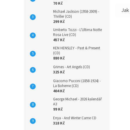
70 Kč
Michael Jackson (1958-2009) -
Thriller (CD)
299 Kč
Umberto Tozzi - L'Ultima Notte
Rosa Live (CD)
457 Kč
KEN HENSLEY - Past & Present
(CD)
880 Kč
Grimes - Art Angels (CD)
325 Kč
Giacomo Puccini (1858-1924) -
La Boheme (CD)
404 Kč
George Michael - 2026 kalendář
A3
99 Kč
Enya - And Winter Came CD
318 Kč