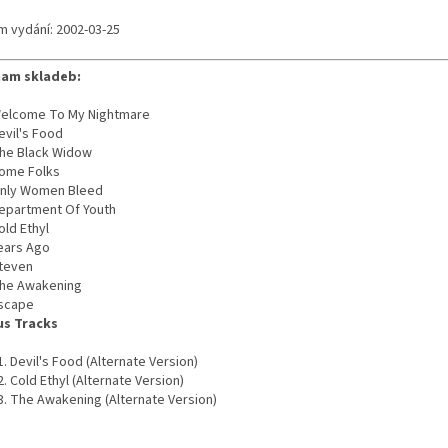
m vydání: 2002-03-25
am skladeb:
elcome To My Nightmare
evil's Food
he Black Widow
ome Folks
nly Women Bleed
epartment Of Youth
old Ethyl
ears Ago
teven
he Awakening
scape
s Tracks
Devil's Food (Alternate Version)
Cold Ethyl (Alternate Version)
The Awakening (Alternate Version)