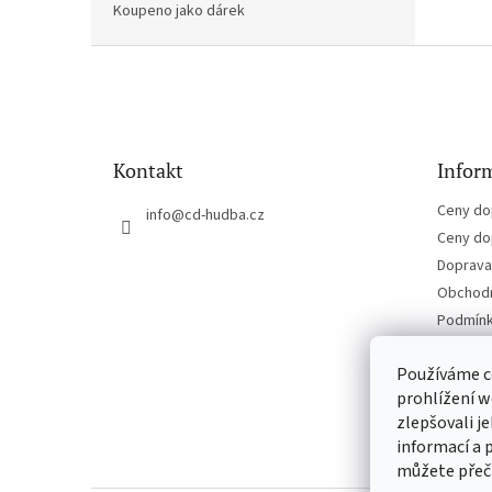
Koupeno jako dárek
Z
á
p
a
t
Kontakt
Inform
í
Ceny do
info
@
cd-hudba.cz
Ceny do
Doprava 
Obchodn
Podmínk
Kontakt
Používáme c
prohlížení w
zlepšovali j
informací a 
můžete přeč