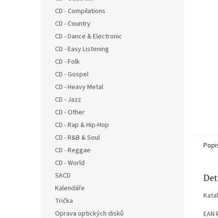
n
CD - Compilations
e
CD - Country
l
CD - Dance & Electronic
CD - Easy Listening
CD - Folk
CD - Gospel
CD - Heavy Metal
CD - Jazz
CD - Other
CD - Rap & Hip-Hop
CD - R&B & Soul
Popi
CD - Reggae
CD - World
SACD
Det
Kalendáře
Kata
Trička
Oprava optických disků
EAN 