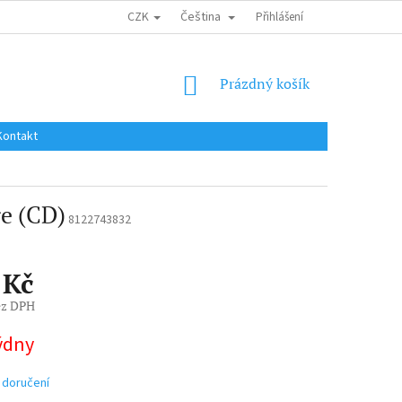
CZK
Čeština
DOPRAVA DO EU / INTERNATIONAL SHIPPING
Přihlášení
OBCHODNÍ PODMÍNKY
NÁKUPNÍ
Prázdný košík
KOŠÍK
Kontakt
e (CD)
8122743832
 Kč
ez DPH
týdny
 doručení