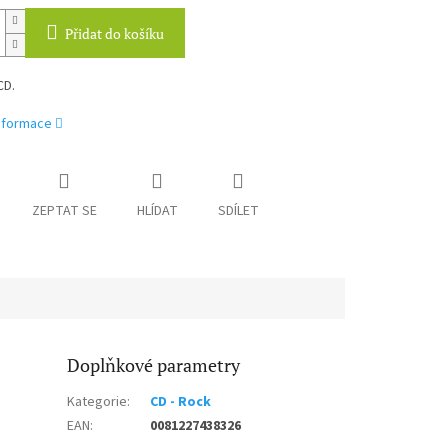
Přidat do košíku
CD.
informace
ZEPTAT SE
HLÍDAT
SDÍLET
Doplňkové parametry
Kategorie
:
CD - Rock
EAN
:
0081227438326