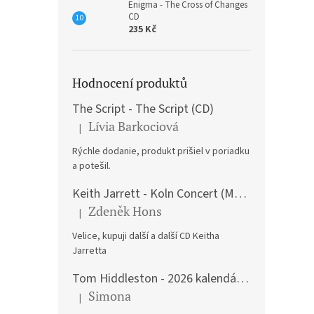
Enigma - The Cross of Changes
CD
235 Kč
Hodnocení produktů
The Script - The Script (CD)
Lívia Barkociová
|
Hodnocení produktu je 5 z 5 hvězdiček.
Rýchle dodanie, produkt prišiel v poriadku
a potešil.
Keith Jarrett - Koln Concert (Music CD)
Zdeněk Hons
|
Hodnocení produktu je 5 z 5 hvězdiček.
Velice, kupuji další a další CD Keitha
Jarretta
Tom Hiddleston - 2026 kalendář A3
Simona
|
Hodnocení produktu je 5 z 5 hvězdiček.