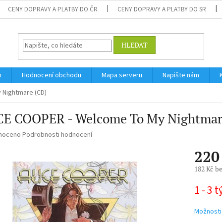
CENY DOPRAVY A PLATBY DO ČR
CENY DOPRAVY A PLATBY DO SR
HLEDAT
m
Hodnocení obchodu
Mapa serveru
Napište nám
 Nightmare (CD)
CE COOPER - Welcome To My Nightmar
né
noceno
Podrobnosti hodnocení
ní
220
u
182 Kč b
Měrná
1 - 3 
cena:
ek.
Možnosti