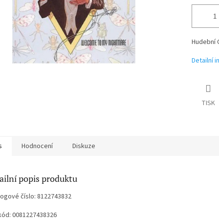
Hudební 
Detailní 
TISK
s
Hodnocení
Diskuze
ailní popis produktu
logové číslo: 8122743832
kód: 0081227438326