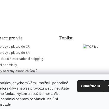
ace pro vás
Toplist
pravy a platby do ČR
pravy a platby do SR
do EU / International Shipping
í podmínky
y ochrany osobních údajů
ookies, abychom Vám umožnili pohodlné
Odmítnout
ebu a díky analýze provozu webu neustále
eho funkce, výkon a použitelnost. Více
EN-filmy.cz
CD-Soundtrack.cz
podmínky ochrany osobních údajů si
íst
zde
.