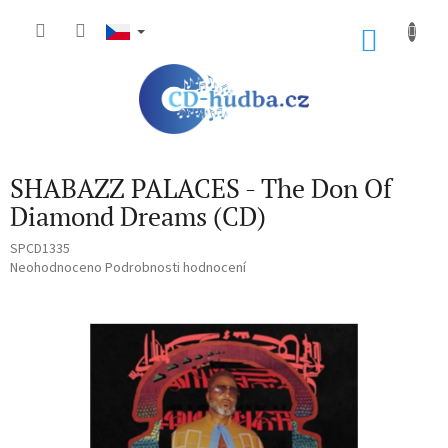
Přejít
na
NÁKU
obsah
KOŠÍK
SHABAZZ PALACES - The Don Of
Diamond Dreams (CD)
SPCD1335
Průměrné
Neohodnoceno
Podrobnosti hodnocení
hodnocení
produktu
je
0,0
z
5
hvězdiček.