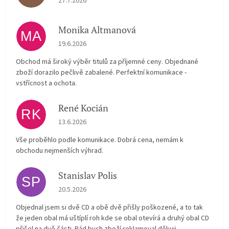
27.7.2026
Monika Altmanová
MA
Hodnocení obchodu je 5 z 5 hvězdiček.
19.6.2026
Obchod má široký výběr titulů za příjemné ceny. Objednané
zboží dorazilo pečlivě zabalené. Perfektní komunikace -
vstřícnost a ochota.
René Kocián
RK
Hodnocení obchodu je 5 z 5 hvězdiček.
13.6.2026
Vše proběhlo podle komunikace. Dobrá cena, nemám k
obchodu nejmenších výhrad.
Stanislav Polis
SP
Hodnocení obchodu je 2 z 5 hvězdiček.
20.5.2026
Objednal jsem si dvě CD a obě dvě přišly poškozené, a to tak
že jeden obal má uštíplí roh kde se obal otevírá a druhý obal CD