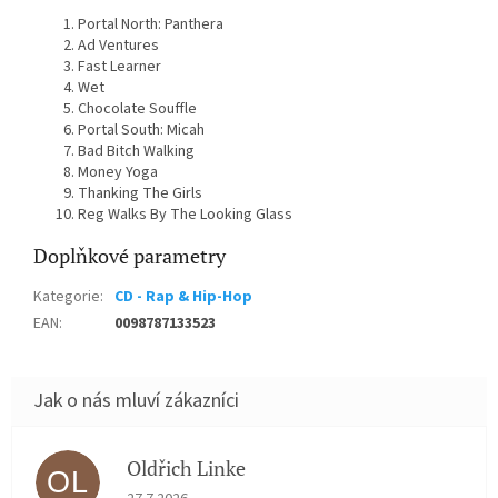
Portal North: Panthera
Ad Ventures
Fast Learner
Wet
Chocolate Souffle
Portal South: Micah
Bad Bitch Walking
Money Yoga
Thanking The Girls
Reg Walks By The Looking Glass
Doplňkové parametry
Kategorie
:
CD - Rap & Hip-Hop
EAN
:
0098787133523
Oldřich Linke
OL
Hodnocení obchodu je 5 z 5 hvězdiček.