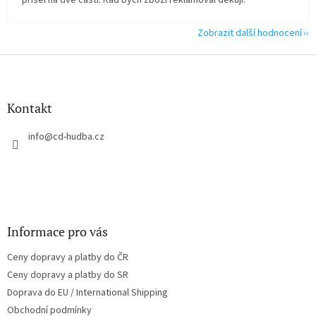
přišel na dvě části. Rád bych zboží reklamoval děkuji.
Zobrazit další hodnocení
Z
á
p
a
Kontakt
t
í
info
@
cd-hudba.cz
Informace pro vás
Ceny dopravy a platby do ČR
Ceny dopravy a platby do SR
Doprava do EU / International Shipping
Obchodní podmínky