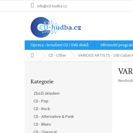
Přejít
info@cd-hudba.cz
na
obsah
Oprava - broušení CD / DVD disků
Věrnostní progra
Domů
CD - Other
VARIOUS ARTISTS - 100 Cuban H
P
VAR
o
Přeskočit
s
Průměr
Kategorie
Neohod
kategorie
t
hodnoce
r
produkt
Zboží skladem
a
je
CD - Pop
n
0,0
z
CD - Rock
n
5
í
CD - Alternative & Punk
hvězdič
p
CD - Blues
a
CD - Classical