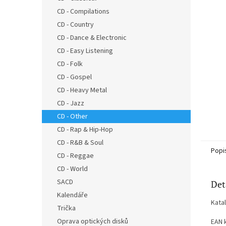
n
CD - Compilations
e
CD - Country
l
CD - Dance & Electronic
CD - Easy Listening
CD - Folk
CD - Gospel
CD - Heavy Metal
CD - Jazz
CD - Other
CD - Rap & Hip-Hop
CD - R&B & Soul
Popi
CD - Reggae
CD - World
SACD
Det
Kalendáře
Kata
Trička
Oprava optických disků
EAN 