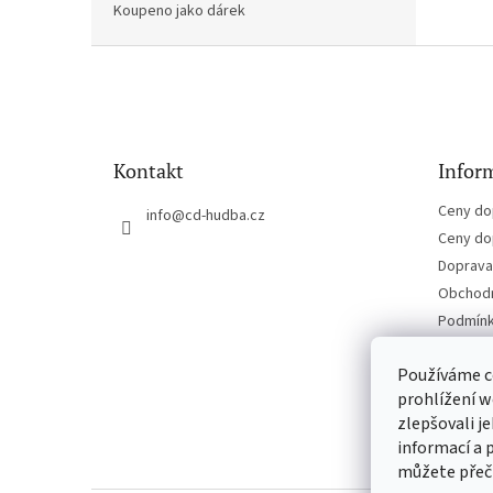
Koupeno jako dárek
Z
á
p
a
t
Kontakt
Inform
í
Ceny do
info
@
cd-hudba.cz
Ceny do
Doprava 
Obchodn
Podmínk
Kontakt
Používáme c
prohlížení w
zlepšovali j
informací a 
můžete přeč