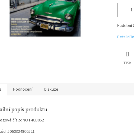
Hudební 
Detailní 
TISK
s
Hodnocení
Diskuze
ailní popis produktu
logové číslo: NOT4CD052
kód: 5060324800521