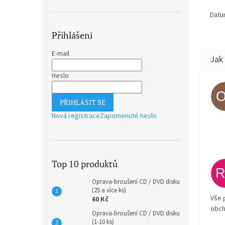
Datu
Přihlášení
E-mail
Heslo
PŘIHLÁSIT SE
Nová registrace
Zapomenuté heslo
Top 10 produktů
Oprava-broušení CD / DVD disku
(25 a více ks)
Vše 
60 Kč
obch
Oprava-broušení CD / DVD disku
(1-10 ks)