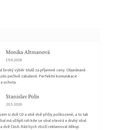
Monika Altmanová
Hodnocení obchodu je 5 z 5 hvězdiček.
19.6.2026
 široký výběr titulů za příjemné ceny. Objednané
zilo pečlivě zabalené. Perfektní komunikace -
 a ochota.
Stanislav Polis
Hodnocení obchodu je 2 z 5 hvězdiček.
20.5.2026
sem si dvě CD a obě dvě přišly poškozené, a to tak
bal má uštíplí roh kde se obal otevírá a druhý obal
na dvě části. Rád bych zboží reklamoval děkuji.