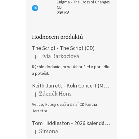
Enigma - The Cross of Changes
CD
235 Kč
Hodnocení produktů
The Script - The Script (CD)
Lívia Barkociová
|
Hodnocení produktu je 5 z 5 hvězdiček.
Rýchle dodanie, produkt prišiel v poriadku
a potešil.
Keith Jarrett - Koln Concert (Music CD)
Zdeněk Hons
|
Hodnocení produktu je 5 z 5 hvězdiček.
Velice, kupuji další a další CD Keitha
Jarretta
Tom Hiddleston - 2026 kalendář A3
Simona
|
Hodnocení produktu je 5 z 5 hvězdiček.