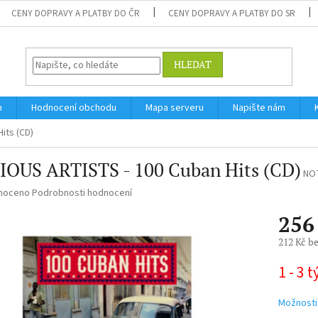
CENY DOPRAVY A PLATBY DO ČR
CENY DOPRAVY A PLATBY DO SR
HLEDAT
m
Hodnocení obchodu
Mapa serveru
Napište nám
its (CD)
IOUS ARTISTS - 100 Cuban Hits (CD)
NO
né
noceno
Podrobnosti hodnocení
ní
256
u
212 Kč b
Měrná
1 - 3 
cena:
ek.
Možnosti