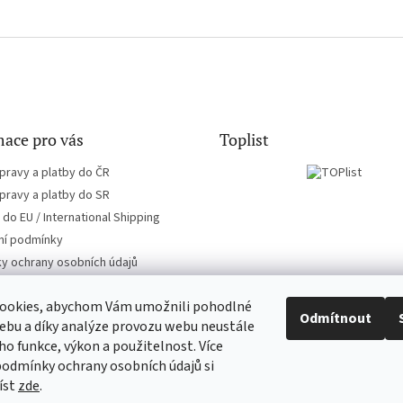
ace pro vás
Toplist
pravy a platby do ČR
pravy a platby do SR
do EU / International Shipping
í podmínky
y ochrany osobních údajů
ookies, abychom Vám umožnili pohodlné
Odmítnout
ebu a díky analýze provozu webu neustále
eho funkce, výkon a použitelnost. Více
EN-filmy.cz
CD-Soundtrack.cz
podmínky ochrany osobních údajů si
íst
zde
.