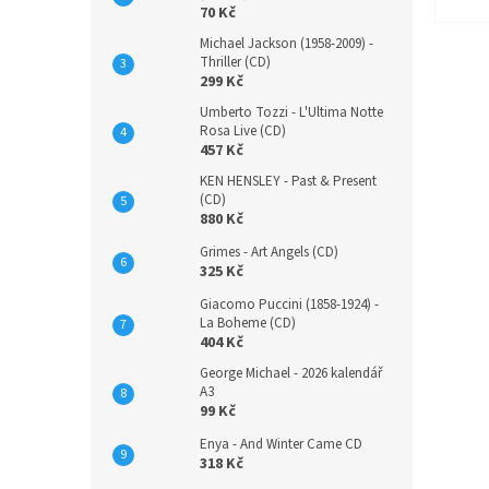
70 Kč
Michael Jackson (1958-2009) -
Thriller (CD)
299 Kč
Umberto Tozzi - L'Ultima Notte
Rosa Live (CD)
457 Kč
KEN HENSLEY - Past & Present
(CD)
880 Kč
Grimes - Art Angels (CD)
325 Kč
Giacomo Puccini (1858-1924) -
La Boheme (CD)
404 Kč
George Michael - 2026 kalendář
A3
99 Kč
Enya - And Winter Came CD
318 Kč