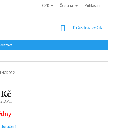
CZK
Čeština
DOPRAVA DO EU / INTERNATIONAL SHIPPING
Přihlášení
OBCHODNÍ PODMÍNKY
NÁKUPNÍ
Prázdný košík
KOŠÍK
Kontakt
T4CD052
 Kč
ez DPH
týdny
 doručení