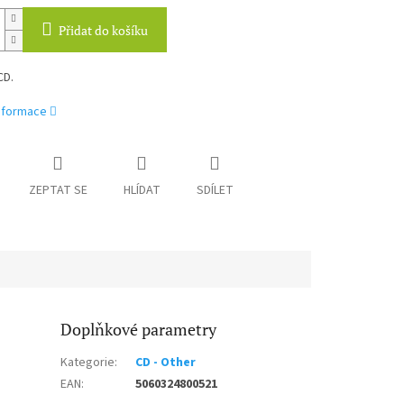
Přidat do košíku
CD.
informace
ZEPTAT SE
HLÍDAT
SDÍLET
Doplňkové parametry
Kategorie
:
CD - Other
EAN
:
5060324800521