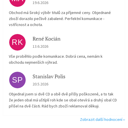
Hodnocení obchodu je 5 z 5 hvězdiček.
19.6.2026
Obchod má široký výběr titulů za příjemné ceny. Objednané
zboží dorazilo pečlivě zabalené. Perfektní komunikace -
vstřícnost a ochota.
René Kocián
RK
Hodnocení obchodu je 5 z 5 hvězdiček.
13.6.2026
Vše proběhlo podle komunikace. Dobrá cena, nemám k
obchodu nejmenších výhrad.
Stanislav Polis
SP
Hodnocení obchodu je 2 z 5 hvězdiček.
20.5.2026
Objednal jsem si dvě CD a obě dvě přišly poškozené, a to tak
že jeden obal má uštíplí roh kde se obal otevírá a druhý obal CD
přišel na dvě části. Rád bych zboží reklamoval děkuji.
Zobrazit další hodnocení