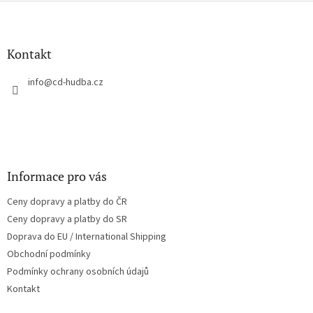
Z
á
p
a
Kontakt
t
í
info
@
cd-hudba.cz
Informace pro vás
Ceny dopravy a platby do ČR
Ceny dopravy a platby do SR
Doprava do EU / International Shipping
Obchodní podmínky
Podmínky ochrany osobních údajů
Kontakt