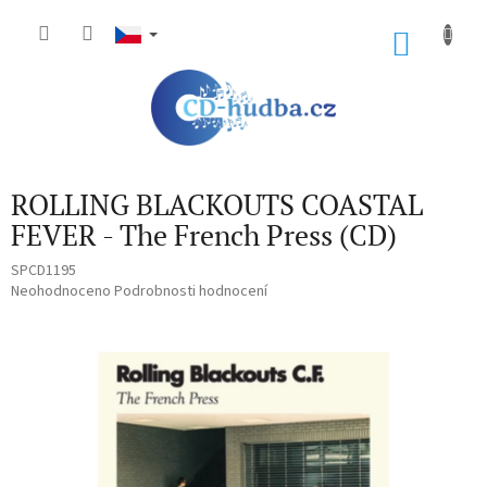
Přejít
na
NÁKU
obsah
KOŠÍK
ROLLING BLACKOUTS COASTAL
FEVER - The French Press (CD)
SPCD1195
Průměrné
Neohodnoceno
Podrobnosti hodnocení
hodnocení
produktu
je
0,0
z
5
hvězdiček.