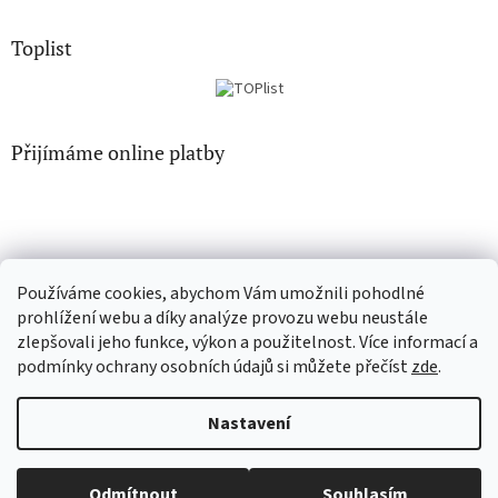
Toplist
Přijímáme online platby
Používáme cookies, abychom Vám umožnili pohodlné
EN-filmy.cz
CD-Soundtrack.cz
prohlížení webu a díky analýze provozu webu neustále
zlepšovali jeho funkce, výkon a použitelnost. Více informací a
podmínky ochrany osobních údajů si můžete přečíst
zde
.
Vytvořil Shoptet
Nastavení
Copyright 2026
CD-hudba.cz
. Všechna práva vyhrazena.
Upravit
Odmítnout
Souhlasím
nastavení cookies