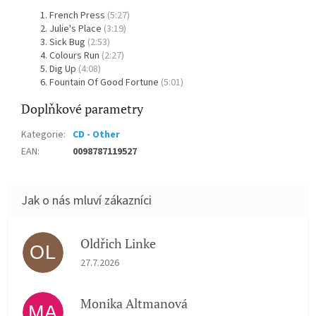
French Press
(5:27)
Julie's Place
(3:19)
Sick Bug
(2:53)
Colours Run
(2:27)
Dig Up
(4:08)
Fountain Of Good Fortune
(5:01)
Doplňkové parametry
Kategorie
:
CD - Other
EAN
:
0098787119527
Oldřich Linke
OL
Hodnocení obchodu je 5 z 5 hvězdiček.
27.7.2026
Monika Altmanová
MA