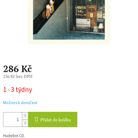
286 Kč
236 Kč bez DPH
Měrná
1 - 3 týdny
cena:
Možnosti doručení
Přidat do košíku
Hudební CD.