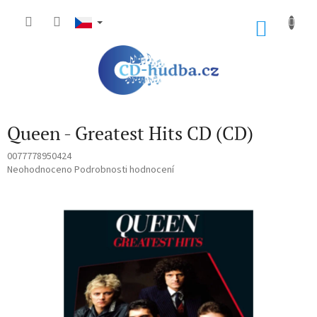
Přejít
na
NÁKU
obsah
KOŠÍK
Queen - Greatest Hits CD (CD)
0077778950424
Průměrné
Neohodnoceno
Podrobnosti hodnocení
hodnocení
produktu
je
0,0
z
5
hvězdiček.