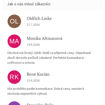
Oldřich Linke
OL
Hodnocení obchodu je 5 z 5 hvězdiček.
27.7.2026
Monika Altmanová
MA
Hodnocení obchodu je 5 z 5 hvězdiček.
19.6.2026
Obchod má široký výběr titulů za příjemné ceny. Objednané
zboží dorazilo pečlivě zabalené. Perfektní komunikace -
vstřícnost a ochota.
René Kocián
RK
Hodnocení obchodu je 5 z 5 hvězdiček.
13.6.2026
Vše proběhlo podle komunikace. Dobrá cena, nemám k
obchodu nejmenších výhrad.