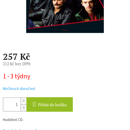
257 Kč
212 Kč bez DPH
Měrná
1 - 3 týdny
cena:
Možnosti doručení
Přidat do košíku
Hudební CD.