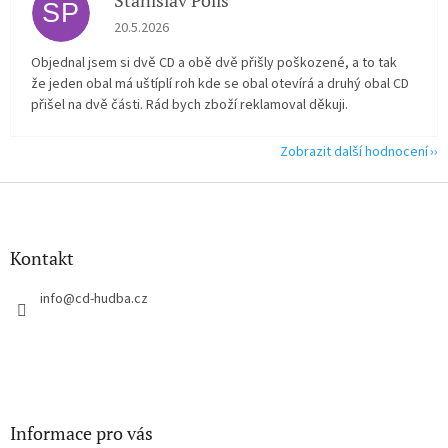
Stanislav Polis
SP
Hodnocení obchodu je 2 z 5 hvězdiček.
20.5.2026
Objednal jsem si dvě CD a obě dvě přišly poškozené, a to tak
že jeden obal má uštíplí roh kde se obal otevírá a druhý obal CD
přišel na dvě části. Rád bych zboží reklamoval děkuji.
Zobrazit další hodnocení
Z
á
p
a
Kontakt
t
í
info
@
cd-hudba.cz
Informace pro vás