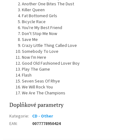
Another One Bites The Dust
Killer Queen
Fat Bottomed Girls
Bicycle Race
You're My Best Friend
Don't Stop Me Now
Save Me
Crazy Little Thing Called Love
Somebody To Love
Now I'm Here
Good Old Fashioned Lover Boy
Play The Game
Flash
Seven Seas Of Rhye
We Will Rock You
We Are The Champions
Doplňkové parametry
Kategorie
:
CD - Other
EAN
:
0077778950424