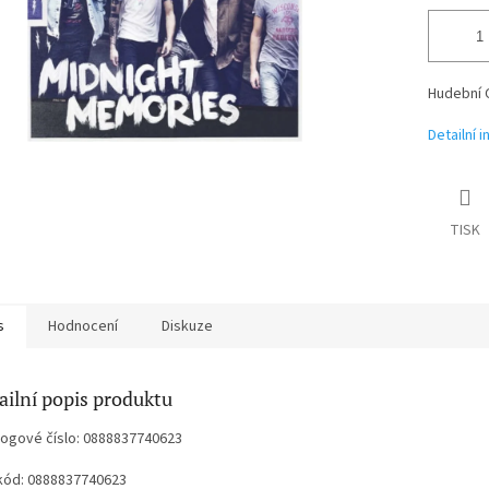
Hudební 
Detailní 
TISK
s
Hodnocení
Diskuze
ailní popis produktu
logové číslo: 0888837740623
kód: 0888837740623