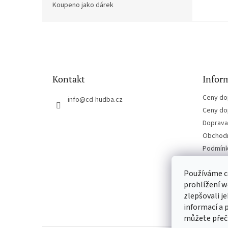
Koupeno jako dárek
Z
á
p
a
t
Kontakt
Inform
í
Ceny do
info
@
cd-hudba.cz
Ceny do
Doprava 
Obchodn
Podmínk
Kontakt
Používáme c
prohlížení w
zlepšovali j
informací a 
můžete přeč