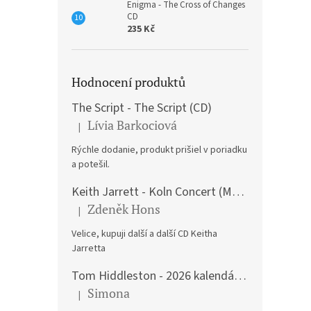
Enigma - The Cross of Changes
CD
235 Kč
Hodnocení produktů
The Script - The Script (CD)
Lívia Barkociová
|
Hodnocení produktu je 5 z 5 hvězdiček.
Rýchle dodanie, produkt prišiel v poriadku
a potešil.
Keith Jarrett - Koln Concert (Music CD)
Zdeněk Hons
|
Hodnocení produktu je 5 z 5 hvězdiček.
Velice, kupuji další a další CD Keitha
Jarretta
Tom Hiddleston - 2026 kalendář A3
Simona
|
Hodnocení produktu je 5 z 5 hvězdiček.