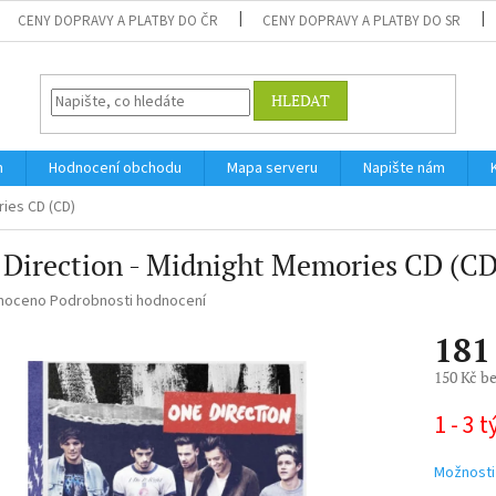
CENY DOPRAVY A PLATBY DO ČR
CENY DOPRAVY A PLATBY DO SR
HLEDAT
m
Hodnocení obchodu
Mapa serveru
Napište nám
ries CD (CD)
Direction - Midnight Memories CD (CD
né
noceno
Podrobnosti hodnocení
ní
181
u
150 Kč b
Měrná
1 - 3 
cena:
ek.
Možnosti