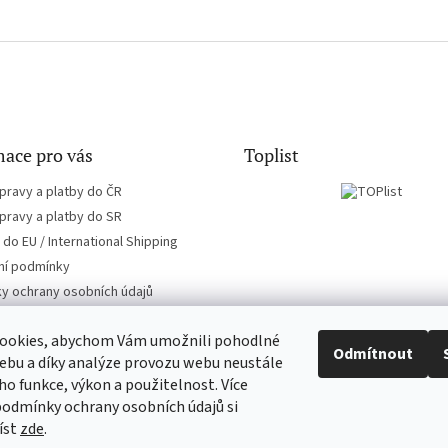
ace pro vás
Toplist
pravy a platby do ČR
pravy a platby do SR
do EU / International Shipping
í podmínky
y ochrany osobních údajů
ookies, abychom Vám umožnili pohodlné
Odmítnout
ebu a díky analýze provozu webu neustále
eho funkce, výkon a použitelnost. Více
EN-filmy.cz
CD-Soundtrack.cz
podmínky ochrany osobních údajů si
íst
zde
.