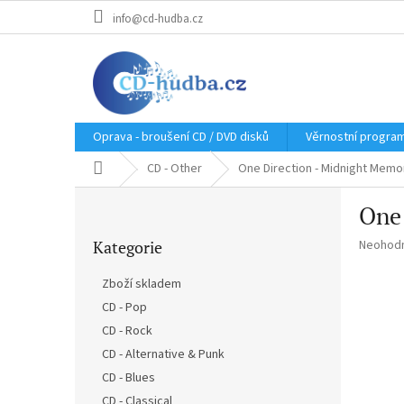
Přejít
info@cd-hudba.cz
na
obsah
Oprava - broušení CD / DVD disků
Věrnostní progra
Domů
CD - Other
One Direction - Midnight Memo
P
One 
o
Přeskočit
s
Průměr
Kategorie
Neohod
kategorie
t
hodnoce
r
produkt
Zboží skladem
a
je
CD - Pop
n
0,0
z
CD - Rock
n
5
í
CD - Alternative & Punk
hvězdič
p
CD - Blues
a
CD - Classical