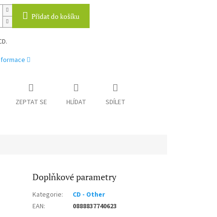
Přidat do košíku
CD.
informace
ZEPTAT SE
HLÍDAT
SDÍLET
Doplňkové parametry
Kategorie
:
CD - Other
EAN
:
0888837740623