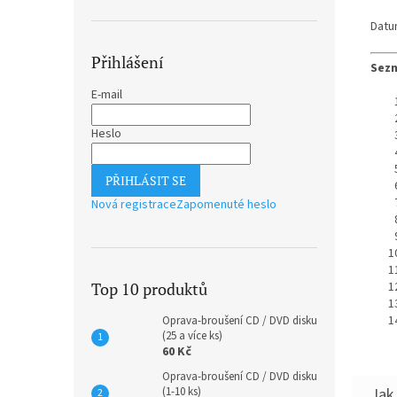
Datu
Přihlášení
Sezn
E-mail
Heslo
PŘIHLÁSIT SE
Nová registrace
Zapomenuté heslo
Top 10 produktů
Oprava-broušení CD / DVD disku
(25 a více ks)
60 Kč
Oprava-broušení CD / DVD disku
(1-10 ks)