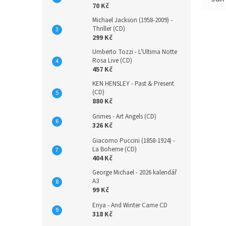
70 Kč
Michael Jackson (1958-2009) -
Thriller (CD)
299 Kč
Umberto Tozzi - L'Ultima Notte
Rosa Live (CD)
457 Kč
KEN HENSLEY - Past & Present
(CD)
880 Kč
Grimes - Art Angels (CD)
326 Kč
Giacomo Puccini (1858-1924) -
La Boheme (CD)
404 Kč
George Michael - 2026 kalendář
A3
99 Kč
Enya - And Winter Came CD
318 Kč