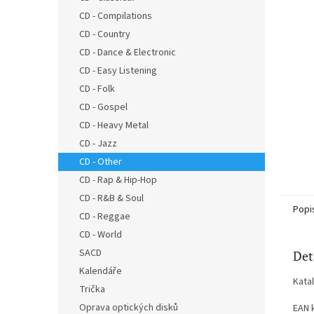
n
CD - Compilations
e
CD - Country
l
CD - Dance & Electronic
CD - Easy Listening
CD - Folk
CD - Gospel
CD - Heavy Metal
CD - Jazz
CD - Other
CD - Rap & Hip-Hop
CD - R&B & Soul
Popi
CD - Reggae
CD - World
SACD
Det
Kalendáře
Kata
Trička
Oprava optických disků
EAN 