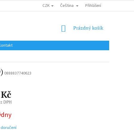
CZK
Čeština
DOPRAVA DO EU / INTERNATIONAL SHIPPING
Přihlášení
OBCHODNÍ PODMÍNKY
NÁKUPNÍ
Prázdný košík
KOŠÍK
Kontakt
)
0888837740623
 Kč
ez DPH
týdny
 doručení