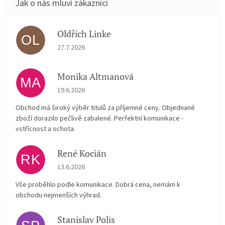
Oldřich Linke
OL
Hodnocení obchodu je 5 z 5 hvězdiček.
27.7.2026
Monika Altmanová
MA
Hodnocení obchodu je 5 z 5 hvězdiček.
19.6.2026
Obchod má široký výběr titulů za příjemné ceny. Objednané
zboží dorazilo pečlivě zabalené. Perfektní komunikace -
vstřícnost a ochota.
René Kocián
RK
Hodnocení obchodu je 5 z 5 hvězdiček.
13.6.2026
Vše proběhlo podle komunikace. Dobrá cena, nemám k
obchodu nejmenších výhrad.
Stanislav Polis