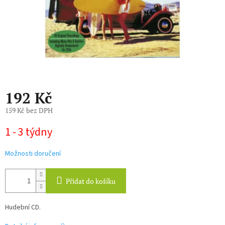
192 Kč
159 Kč bez DPH
Měrná
1 - 3 týdny
cena:
Možnosti doručení
Přidat do košíku
Hudební CD.