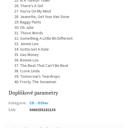
In A Turkish Town
There's A Girl
You're On My Mind
Jeanette, Get Your Hair Done
Baggy Pants
Oh Julie
Those Words
Something A Little Bit Different
Jennie Lee
Gotta Get A Date
Gas Money
Bonnie Lou
The Beat That Can't Be Beat
I Love Linda
Tomorrow's Teardrops
Frosty The Snowman
Doplňkové parametry
Kategorie
:
CD - Other
EAN
:
5060255182130