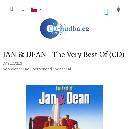
Přejít
na
NÁKU
obsah
KOŠÍK
JAN & DEAN - The Very Best Of (CD)
DAY2CD213
Průměrné
Neohodnoceno
Podrobnosti hodnocení
hodnocení
produktu
je
0,0
z
5
hvězdiček.