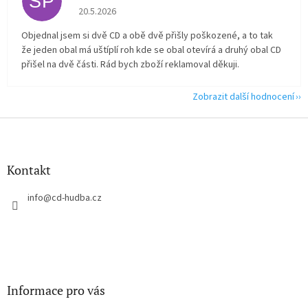
SP
Hodnocení obchodu je 2 z 5 hvězdiček.
20.5.2026
Objednal jsem si dvě CD a obě dvě přišly poškozené, a to tak
že jeden obal má uštíplí roh kde se obal otevírá a druhý obal CD
přišel na dvě části. Rád bych zboží reklamoval děkuji.
Zobrazit další hodnocení
Z
á
p
a
Kontakt
t
í
info
@
cd-hudba.cz
Informace pro vás