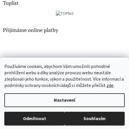
Toplist
Přijímáme online platby
Používáme cookies, abychom Vám umožnili pohodlné
EN-filmy.cz
CD-Soundtrack.cz
prohlížení webu a díky analýze provozu webu neustále
zlepšovali jeho funkce, výkon a použitelnost. Více informací a
podmínky ochrany osobních údajů si můžete přečíst
zde
.
Vytvořil Shoptet
Nastavení
Copyright 2026
CD-hudba.cz
. Všechna práva vyhrazena.
Upravit
Odmítnout
Souhlasím
nastavení cookies