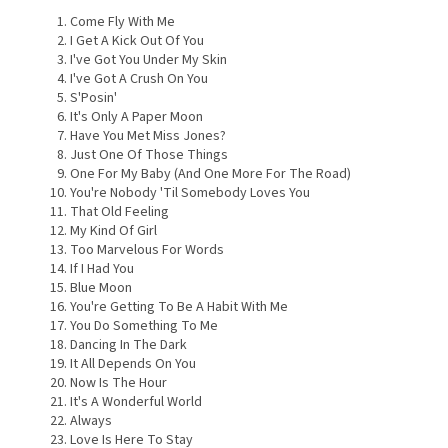
Come Fly With Me
I Get A Kick Out Of You
I've Got You Under My Skin
I've Got A Crush On You
S'Posin'
It's Only A Paper Moon
Have You Met Miss Jones?
Just One Of Those Things
One For My Baby (And One More For The Road)
You're Nobody 'Til Somebody Loves You
That Old Feeling
My Kind Of Girl
Too Marvelous For Words
If I Had You
Blue Moon
You're Getting To Be A Habit With Me
You Do Something To Me
Dancing In The Dark
It All Depends On You
Now Is The Hour
It's A Wonderful World
Always
Love Is Here To Stay