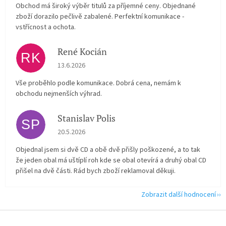
Obchod má široký výběr titulů za příjemné ceny. Objednané
zboží dorazilo pečlivě zabalené. Perfektní komunikace -
vstřícnost a ochota.
René Kocián
RK
Hodnocení obchodu je 5 z 5 hvězdiček.
13.6.2026
Vše proběhlo podle komunikace. Dobrá cena, nemám k
obchodu nejmenších výhrad.
Stanislav Polis
SP
Hodnocení obchodu je 2 z 5 hvězdiček.
20.5.2026
Objednal jsem si dvě CD a obě dvě přišly poškozené, a to tak
že jeden obal má uštíplí roh kde se obal otevírá a druhý obal CD
přišel na dvě části. Rád bych zboží reklamoval děkuji.
Zobrazit další hodnocení
Z
á