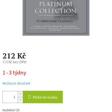
212 Kč
175 Kč bez DPH
Měrná
1 - 3 týdny
cena:
Možnosti doručení
Přidat do košíku
Hudební CD.