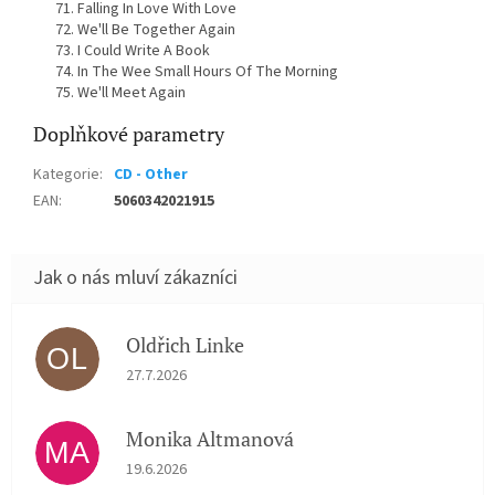
Falling In Love With Love
We'll Be Together Again
I Could Write A Book
In The Wee Small Hours Of The Morning
We'll Meet Again
Doplňkové parametry
Kategorie
:
CD - Other
EAN
:
5060342021915
Oldřich Linke
OL
Hodnocení obchodu je 5 z 5 hvězdiček.
27.7.2026
Monika Altmanová
MA
Hodnocení obchodu je 5 z 5 hvězdiček.
19.6.2026