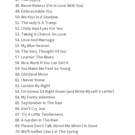
The Gypsy
Nevertheless (I'm In Love With You)
Embraceable You
We Kiss In A Shadow
The lady Is A Tramp
I Only Had Eyes For You
Taking A Chance On Love
Love And Marriage
My Blue Heaven
The Very Thought Of You
Learnin' The Blues
Nice Work If You Can Get It
You Make Me Feel So Young
Old Devil Moon
I Never Knew
London By Night
I'm Gonna Sit Right Down (and Write Myself A Letter)
My Funny Valentine
September In The Rain
Don't Cry Joe
Try A Little Tenderness
A Garden In The Rain
Please Don't Talk About Me When I'm Gone
We'll Gather Lilacs In The Spring