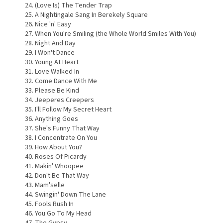
(Love Is) The Tender Trap
A Nightingale Sang In Berekely Square
Nice 'n' Easy
When You're Smiling (the Whole World Smiles With You)
Night And Day
I Won't Dance
Young At Heart
Love Walked In
Come Dance With Me
Please Be Kind
Jeeperes Creepers
I'll Follow My Secret Heart
Anything Goes
She's Funny That Way
I Concentrate On You
How About You?
Roses Of Picardy
Makin' Whoopee
Don't Be That Way
Mam'selle
Swingin' Down The Lane
Fools Rush In
You Go To My Head