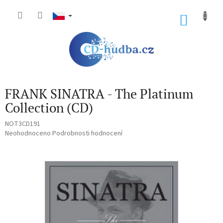
Přejít
na
NÁKU
obsah
KOŠÍK
FRANK SINATRA - The Platinum
Collection (CD)
NOT3CD191
Průměrné
Neohodnoceno
Podrobnosti hodnocení
hodnocení
produktu
je
0,0
z
5
hvězdiček.