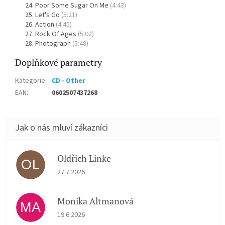
Poor Some Sugar On Me
(4:43)
Let's Go
(5:21)
Action
(4:45)
Rock Of Ages
(5:02)
Photograph
(5:48)
Doplňkové parametry
Kategorie
:
CD - Other
EAN
:
0602507437268
Oldřich Linke
OL
Hodnocení obchodu je 5 z 5 hvězdiček.
27.7.2026
Monika Altmanová
MA
Hodnocení obchodu je 5 z 5 hvězdiček.
19.6.2026