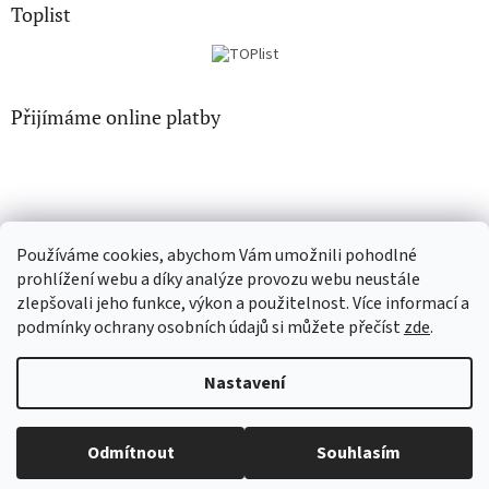
Toplist
Přijímáme online platby
Používáme cookies, abychom Vám umožnili pohodlné
EN-filmy.cz
CD-Soundtrack.cz
prohlížení webu a díky analýze provozu webu neustále
zlepšovali jeho funkce, výkon a použitelnost. Více informací a
podmínky ochrany osobních údajů si můžete přečíst
zde
.
Vytvořil Shoptet
Nastavení
Copyright 2026
CD-hudba.cz
. Všechna práva vyhrazena.
Upravit
Odmítnout
Souhlasím
nastavení cookies