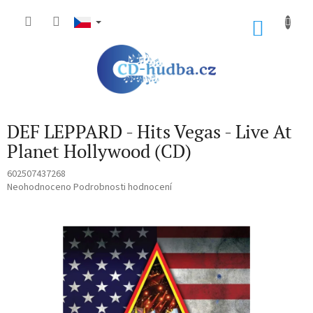
Přejít
na
NÁKU
obsah
KOŠÍK
DEF LEPPARD - Hits Vegas - Live At
Planet Hollywood (CD)
602507437268
Průměrné
Neohodnoceno
Podrobnosti hodnocení
hodnocení
produktu
je
0,0
z
5
hvězdiček.