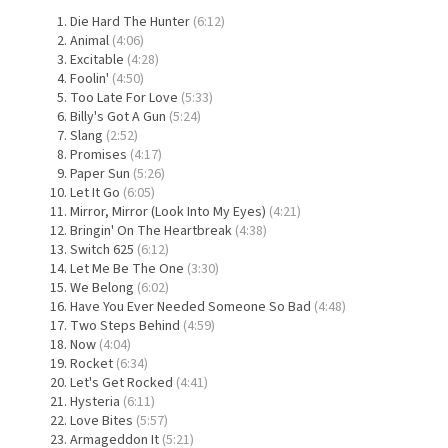
Die Hard The Hunter
(6:12)
Animal
(4:06)
Excitable
(4:28)
Foolin'
(4:50)
Too Late For Love
(5:33)
Billy's Got A Gun
(5:24)
Slang
(2:52)
Promises
(4:17)
Paper Sun
(5:26)
Let It Go
(6:05)
Mirror, Mirror (Look Into My Eyes)
(4:21)
Bringin' On The Heartbreak
(4:38)
Switch 625
(6:12)
Let Me Be The One
(3:30)
We Belong
(6:02)
Have You Ever Needed Someone So Bad
(4:48)
Two Steps Behind
(4:59)
Now
(4:04)
Rocket
(6:34)
Let's Get Rocked
(4:41)
Hysteria
(6:11)
Love Bites
(5:57)
Armageddon It
(5:21)