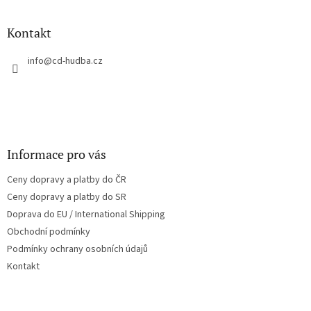
á
p
a
Kontakt
t
í
info
@
cd-hudba.cz
Informace pro vás
Ceny dopravy a platby do ČR
Ceny dopravy a platby do SR
Doprava do EU / International Shipping
Obchodní podmínky
Podmínky ochrany osobních údajů
Kontakt