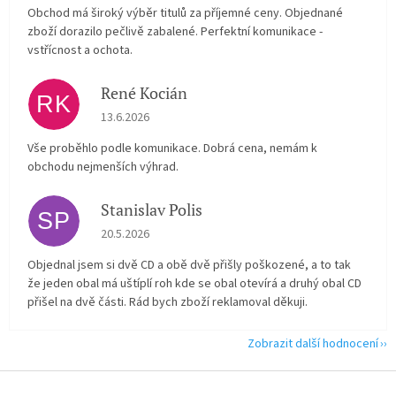
Obchod má široký výběr titulů za příjemné ceny. Objednané
zboží dorazilo pečlivě zabalené. Perfektní komunikace -
vstřícnost a ochota.
René Kocián
RK
Hodnocení obchodu je 5 z 5 hvězdiček.
13.6.2026
Vše proběhlo podle komunikace. Dobrá cena, nemám k
obchodu nejmenších výhrad.
Stanislav Polis
SP
Hodnocení obchodu je 2 z 5 hvězdiček.
20.5.2026
Objednal jsem si dvě CD a obě dvě přišly poškozené, a to tak
že jeden obal má uštíplí roh kde se obal otevírá a druhý obal CD
přišel na dvě části. Rád bych zboží reklamoval děkuji.
Zobrazit další hodnocení
Z