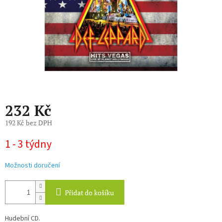
232 Kč
192 Kč bez DPH
Měrná
1 - 3 týdny
cena:
Možnosti doručení
Přidat do košíku
Hudební CD.