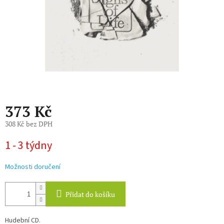
373 Kč
308 Kč bez DPH
Měrná
1 - 3 týdny
cena:
Možnosti doručení
Přidat do košíku
Hudební CD.