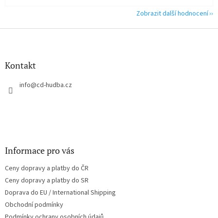
Zobrazit další hodnocení
Z
á
p
a
Kontakt
t
í
info
@
cd-hudba.cz
Informace pro vás
Ceny dopravy a platby do ČR
Ceny dopravy a platby do SR
Doprava do EU / International Shipping
Obchodní podmínky
Podmínky ochrany osobních údajů