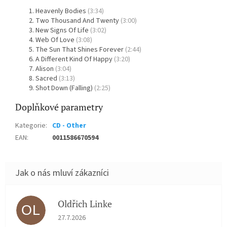
Heavenly Bodies
(3:34)
Two Thousand And Twenty
(3:00)
New Signs Of Life
(3:02)
Web Of Love
(3:08)
The Sun That Shines Forever
(2:44)
A Different Kind Of Happy
(3:20)
Alison
(3:04)
Sacred
(3:13)
Shot Down (Falling)
(2:25)
Doplňkové parametry
Kategorie
:
CD - Other
EAN
:
0011586670594
Oldřich Linke
OL
Hodnocení obchodu je 5 z 5 hvězdiček.
27.7.2026