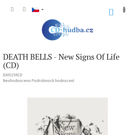
Přejít
na
NÁKU
obsah
KOŠÍK
DEATH BELLS - New Signs Of Life
(CD)
DAIS156CD
Průměrné
Neohodnoceno
Podrobnosti hodnocení
hodnocení
produktu
je
0,0
z
5
hvězdiček.