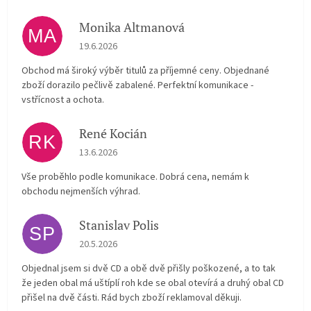
Monika Altmanová
MA
Hodnocení obchodu je 5 z 5 hvězdiček.
19.6.2026
Obchod má široký výběr titulů za příjemné ceny. Objednané
zboží dorazilo pečlivě zabalené. Perfektní komunikace -
vstřícnost a ochota.
René Kocián
RK
Hodnocení obchodu je 5 z 5 hvězdiček.
13.6.2026
Vše proběhlo podle komunikace. Dobrá cena, nemám k
obchodu nejmenších výhrad.
Stanislav Polis
SP
Hodnocení obchodu je 2 z 5 hvězdiček.
20.5.2026
Objednal jsem si dvě CD a obě dvě přišly poškozené, a to tak
že jeden obal má uštíplí roh kde se obal otevírá a druhý obal CD
přišel na dvě části. Rád bych zboží reklamoval děkuji.