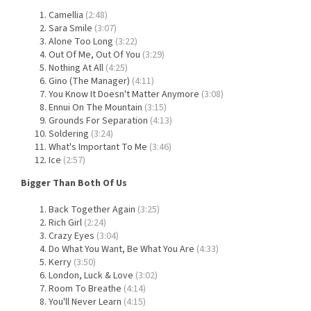
Camellia
(2:48)
Sara Smile
(3:07)
Alone Too Long
(3:22)
Out Of Me, Out Of You
(3:29)
Nothing At All
(4:25)
Gino (The Manager)
(4:11)
You Know It Doesn't Matter Anymore
(3:08)
Ennui On The Mountain
(3:15)
Grounds For Separation
(4:13)
Soldering
(3:24)
What's Important To Me
(3:46)
Ice
(2:57)
Bigger Than Both Of Us
Back Together Again
(3:25)
Rich Girl
(2:24)
Crazy Eyes
(3:04)
Do What You Want, Be What You Are
(4:33)
Kerry
(3:50)
London, Luck & Love
(3:02)
Room To Breathe
(4:14)
You'll Never Learn
(4:15)