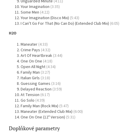
Unguarded Minute
(4:11)
Your Imagination
(3:35)
Some Men
(4:22)
Your Imagination (Disco Mix)
(5:43)
I Can't Go For That (No Can Do) (Extended Club Mix)
(6:05)
H2O
Maneater
(4:33)
Crime Pays
(4:32)
Art Of Heartbreak
(3:44)
One On One
(4:18)
Open All Night
(4:34)
Family Man
(3:27)
Italian Girls
(3:18)
Guessing Games
(3:16)
Delayed Reaction
(3:59)
At Tension
(6:17)
Go Solo
(4:39)
Family Man (Rock Mix)
(5:47)
Maneater (Extended Club Mix)
(6:00)
One On One (12" Version)
(5:31)
Doplňkové parametry