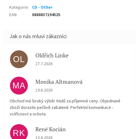
Kategorie
:
CD - Other
EAN
:
0888837194525
Oldřich Linke
OL
Hodnocení obchodu je 5 z 5 hvězdiček.
27.7.2026
Monika Altmanová
MA
Hodnocení obchodu je 5 z 5 hvězdiček.
19.6.2026
Obchod má široký výběr titulů za příjemné ceny. Objednané
zboží dorazilo pečlivě zabalené. Perfektní komunikace -
vstřícnost a ochota.
René Kocián
RK
Hodnocení obchodu je 5 z 5 hvězdiček.
13.6.2026