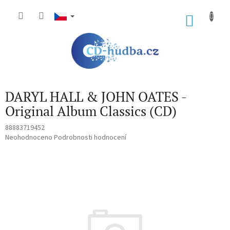
Přejít
na
NÁKU
obsah
KOŠÍK
DARYL HALL & JOHN OATES -
Original Album Classics (CD)
88883719452
Průměrné
Neohodnoceno
Podrobnosti hodnocení
hodnocení
produktu
je
0,0
z
5
hvězdiček.