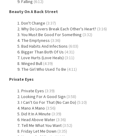
Falling
(6:12)
Beauty On A Back Street
Don't Change
(3:37)
Why Do Lovers Break Each Other's Heart?
(3:16)
You Must Be Good For Something
(3:32)
The Emptyness
(3:36)
Bad Habits And Infections
(6:03)
Bigger Than Both Of Us
(4:31)
Love Hurts (Love Heals)
(3:11)
Winged Bull
(4:39)
The Girl Who Used To Be
(4:11)
Private Eyes
Private Eyes
(3:39)
Looking For A Good Sign
(3:58)
I Can't Go For That (No Can Do)
(5:10)
Mano A Mano
(3:56)
Did It In A Minute
(3:39)
Head Above Water
(3:36)
Tell Me What You Want
(3:52)
Friday Let Me Down
(3:35)