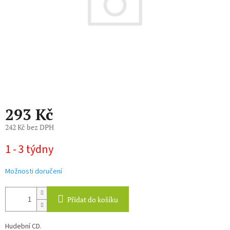
293 Kč
242 Kč bez DPH
Měrná
1 - 3 týdny
cena:
Možnosti doručení
Přidat do košíku
Hudební CD.