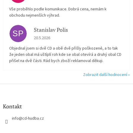
Vše proběhlo podle komunikace. Dobrá cena, nemám k
obchodu nejmenších výhrad.
Stanislav Polis
SP
Hodnocení obchodu je 2 z 5 hvězdiček.
20.5.2026
Objednal jsem si dvě CD a obě dvě přišly poškozené, a to tak
že jeden obal má uštíplí roh kde se obal otevírá a druhý obal CD
přišel na dvě části. Rád bych zboží reklamoval děkuji.
Zobrazit další hodnocení
Z
á
p
a
Kontakt
t
í
info
@
cd-hudba.cz