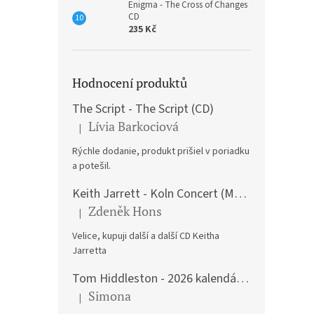
Enigma - The Cross of Changes
CD
235 Kč
Hodnocení produktů
The Script - The Script (CD)
Lívia Barkociová
|
Hodnocení produktu je 5 z 5 hvězdiček.
Rýchle dodanie, produkt prišiel v poriadku
a potešil.
Keith Jarrett - Koln Concert (Music CD)
Zdeněk Hons
|
Hodnocení produktu je 5 z 5 hvězdiček.
Velice, kupuji další a další CD Keitha
Jarretta
Tom Hiddleston - 2026 kalendář A3
Simona
|
Hodnocení produktu je 5 z 5 hvězdiček.