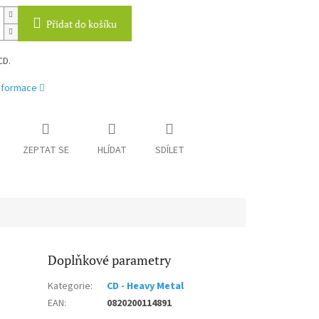
Přidat do košíku
CD.
informace
ZEPTAT SE
HLÍDAT
SDÍLET
Doplňkové parametry
Kategorie
:
CD - Heavy Metal
EAN
:
0820200114891