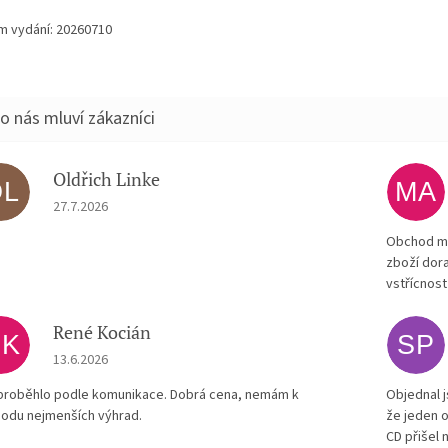
m vydání: 20260710
Oldřich Linke
OL
MA
Hodnocení obchodu je 5 z 5 hvězdiček.
27.7.2026
Obchod má
zboží dora
vstřícnost
René Kocián
RK
SP
Hodnocení obchodu je 5 z 5 hvězdiček.
13.6.2026
proběhlo podle komunikace. Dobrá cena, nemám k
Objednal j
odu nejmenších výhrad.
že jeden o
CD přišel 