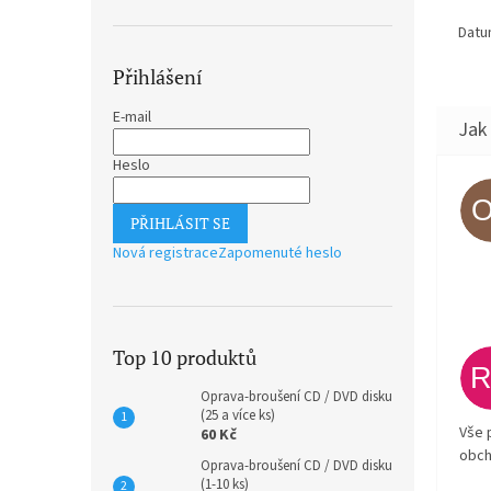
Datu
Přihlášení
E-mail
Heslo
PŘIHLÁSIT SE
Nová registrace
Zapomenuté heslo
Top 10 produktů
Oprava-broušení CD / DVD disku
(25 a více ks)
Vše 
60 Kč
obch
Oprava-broušení CD / DVD disku
(1-10 ks)