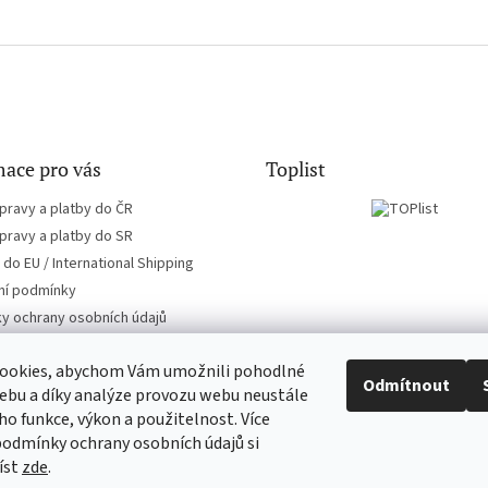
ace pro vás
Toplist
pravy a platby do ČR
pravy a platby do SR
do EU / International Shipping
í podmínky
y ochrany osobních údajů
ookies, abychom Vám umožnili pohodlné
Odmítnout
ebu a díky analýze provozu webu neustále
eho funkce, výkon a použitelnost. Více
EN-filmy.cz
CD-Soundtrack.cz
podmínky ochrany osobních údajů si
íst
zde
.