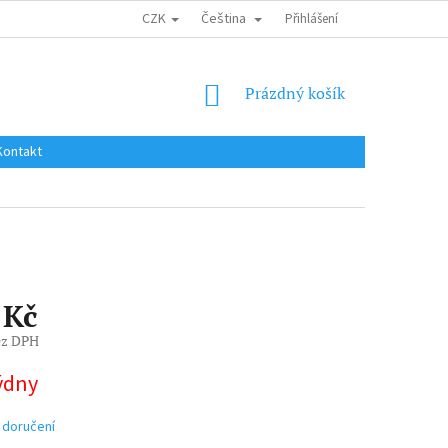
CZK
Čeština
DOPRAVA DO EU / INTERNATIONAL SHIPPING
Přihlášení
OBCHODNÍ PODMÍNKY
NÁKUPNÍ
Prázdný košík
KOŠÍK
Kontakt
 Kč
ez DPH
týdny
 doručení