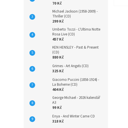
70 Kč
Michael Jackson (1958-2009) -
Thriller (CD)
299 Kč
Umberto Tozzi - L'Ultima Notte
Rosa Live (CD)
457 Kč
KEN HENSLEY - Past & Present
(CD)
880 Kč
Grimes - Art Angels (CD)
325 Kč
Giacomo Puccini (1858-1924) -
La Boheme (CD)
404 Kč
George Michael - 2026 kalendář
A3
99 Kč
Enya - And Winter Came CD
318 Kč