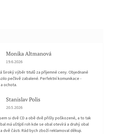
Monika Altmanová
Hodnocení obchodu je 5 z 5 hvězdiček.
19.6.2026
 široký výběr titulů za příjemné ceny. Objednané
zilo pečlivě zabalené. Perfektní komunikace -
 a ochota.
Stanislav Polis
Hodnocení obchodu je 2 z 5 hvězdiček.
20.5.2026
sem si dvě CD a obě dvě přišly poškozené, a to tak
bal má uštíplí roh kde se obal otevírá a druhý obal
na dvě části. Rád bych zboží reklamoval děkuji.