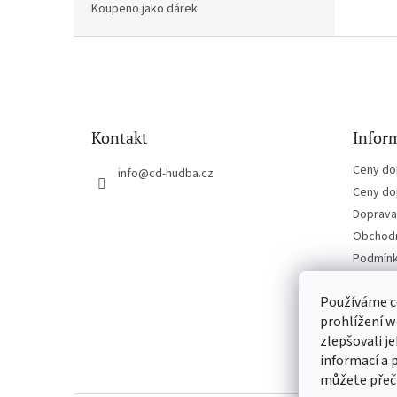
Koupeno jako dárek
Z
á
p
a
t
Kontakt
Inform
í
Ceny do
info
@
cd-hudba.cz
Ceny do
Doprava 
Obchodn
Podmínk
Kontakt
Používáme c
prohlížení w
zlepšovali j
informací a 
můžete přeč