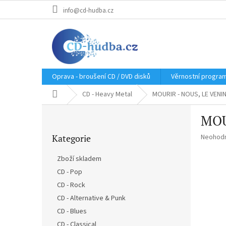
Přejít
info@cd-hudba.cz
na
obsah
Oprava - broušení CD / DVD disků
Věrnostní progra
Domů
CD - Heavy Metal
MOURIR - NOUS, LE VENIN
P
MOU
o
Přeskočit
s
Průměr
Kategorie
Neohod
kategorie
t
hodnoce
r
produkt
Zboží skladem
a
je
CD - Pop
n
0,0
z
CD - Rock
n
5
í
CD - Alternative & Punk
hvězdič
p
CD - Blues
a
CD - Classical