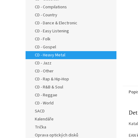
n
CD - Compilations
e
CD - Country
l
CD - Dance & Electronic
CD - Easy Listening
CD - Folk
CD - Gospel
CD - Heavy Metal
CD - Jazz
CD - Other
CD - Rap & Hip-Hop
CD - R&B & Soul
Popi
CD - Reggae
CD - World
SACD
Det
Kalendáře
Kata
Trička
Oprava optických disků
EAN 