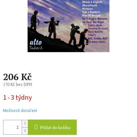
206 Kč
170 Kč bez DPH
Měrná
1 - 3 týdny
cena:
Možnosti doručení
Přidat do košíku