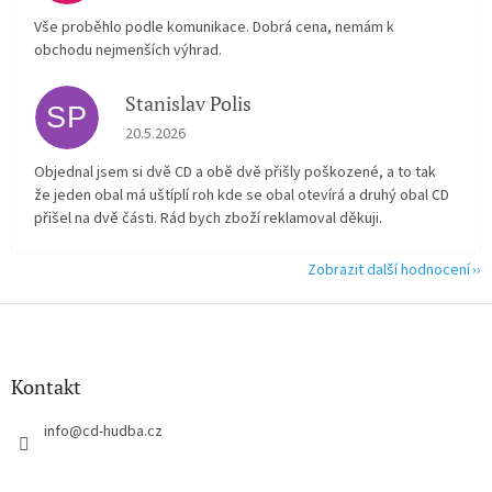
Vše proběhlo podle komunikace. Dobrá cena, nemám k
obchodu nejmenších výhrad.
Stanislav Polis
SP
Hodnocení obchodu je 2 z 5 hvězdiček.
20.5.2026
Objednal jsem si dvě CD a obě dvě přišly poškozené, a to tak
že jeden obal má uštíplí roh kde se obal otevírá a druhý obal CD
přišel na dvě části. Rád bych zboží reklamoval děkuji.
Zobrazit další hodnocení
Z
á
p
a
Kontakt
t
í
info
@
cd-hudba.cz