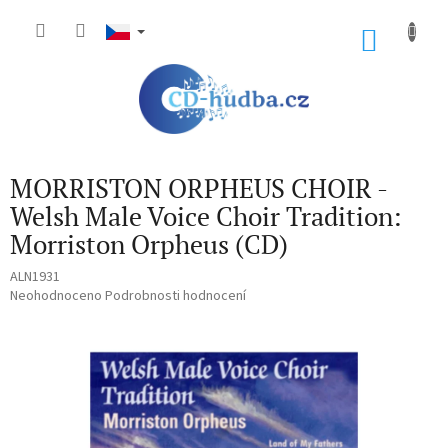
Přejít
na
NÁKU
obsah
KOŠÍK
MORRISTON ORPHEUS CHOIR -
Welsh Male Voice Choir Tradition:
Morriston Orpheus (CD)
ALN1931
Průměrné
Neohodnoceno
Podrobnosti hodnocení
hodnocení
produktu
je
0,0
z
5
hvězdiček.