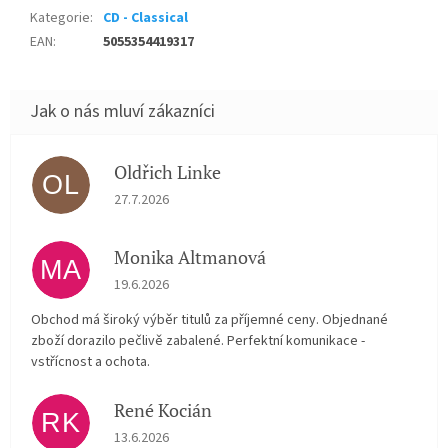
Kategorie
:
CD - Classical
EAN
:
5055354419317
Oldřich Linke
OL
Hodnocení obchodu je 5 z 5 hvězdiček.
27.7.2026
Monika Altmanová
MA
Hodnocení obchodu je 5 z 5 hvězdiček.
19.6.2026
Obchod má široký výběr titulů za příjemné ceny. Objednané
zboží dorazilo pečlivě zabalené. Perfektní komunikace -
vstřícnost a ochota.
René Kocián
RK
Hodnocení obchodu je 5 z 5 hvězdiček.
13.6.2026