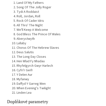
Land Of My Fathers
Song Of The Jolly Roger
Tydi A Roddaist
Roll, Jordan, Roll
Rock Of Cader Idris
All Thro' The Night
We'll Keep A Welcome
God Bless The Prince Of Wales
Aberystwyth
Lullaby
Chorus Of The Hebrew Slaves
Deus Salutis
The Long Day Closes
Hen Wlad Fy Nhadau
Rhyfelgyrch Gwyr Harlech
Cyfri'r Geifr
Y Delen Aur
Myfanwy
Daffyd Y Garreg Wen
When Evening's Twilight
Linden Lea
Doplňkové parametry