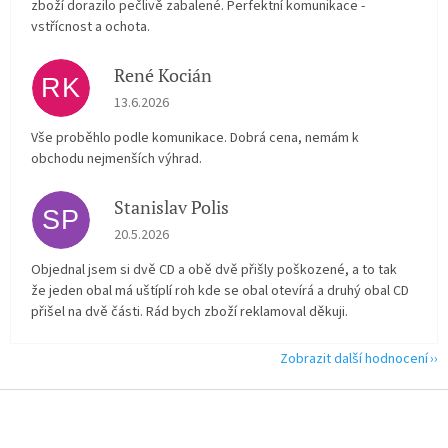
zboží dorazilo pečlivě zabalené. Perfektní komunikace -
vstřícnost a ochota.
René Kocián
RK
Hodnocení obchodu je 5 z 5 hvězdiček.
13.6.2026
Vše proběhlo podle komunikace. Dobrá cena, nemám k
obchodu nejmenších výhrad.
Stanislav Polis
SP
Hodnocení obchodu je 2 z 5 hvězdiček.
20.5.2026
Objednal jsem si dvě CD a obě dvě přišly poškozené, a to tak
že jeden obal má uštíplí roh kde se obal otevírá a druhý obal CD
přišel na dvě části. Rád bych zboží reklamoval děkuji.
Zobrazit další hodnocení
Z
á
p