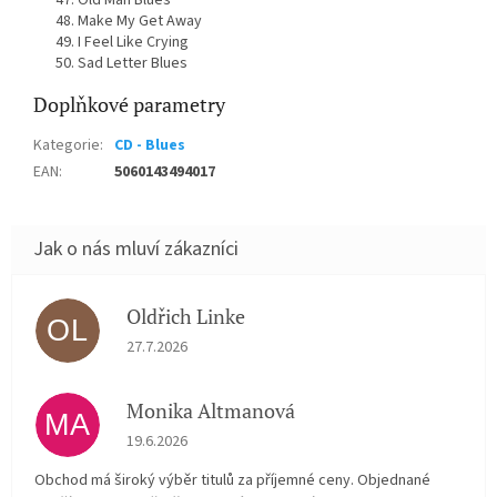
Old Man Blues
Make My Get Away
I Feel Like Crying
Sad Letter Blues
Doplňkové parametry
Kategorie
:
CD - Blues
EAN
:
5060143494017
Oldřich Linke
OL
Hodnocení obchodu je 5 z 5 hvězdiček.
27.7.2026
Monika Altmanová
MA
Hodnocení obchodu je 5 z 5 hvězdiček.
19.6.2026
Obchod má široký výběr titulů za příjemné ceny. Objednané