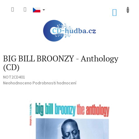
Přejít
na
NÁKU
obsah
KOŠÍK
BIG BILL BROONZY - Anthology
(CD)
NOT2CD401
Průměrné
Neohodnoceno
Podrobnosti hodnocení
hodnocení
produktu
je
0,0
z
5
hvězdiček.