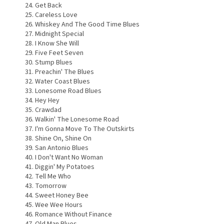
Get Back
Careless Love
Whiskey And The Good Time Blues
Midnight Special
I Know She Will
Five Feet Seven
Stump Blues
Preachin' The Blues
Water Coast Blues
Lonesome Road Blues
Hey Hey
Crawdad
Walkin' The Lonesome Road
I'm Gonna Move To The Outskirts
Shine On, Shine On
San Antonio Blues
I Don't Want No Woman
Diggin' My Potatoes
Tell Me Who
Tomorrow
Sweet Honey Bee
Wee Wee Hours
Romance Without Finance