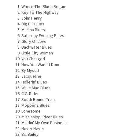
Where The Blues Began
Key To The Highway
John Henry
Big Bill Blues
Martha Blues
Saturday Evening Blues
Glory Of Love
Backwater Blues
Little City Woman
You Changed
How You Want It Done
By Myself
Jacqueline
Hollerin' Blues
Willie Mae Blues
C.C. Rider
South Bound Train
Mopper's Blues
Lonesome
Mississippi River Blues
Mindin' My Own Business
Never Never
Bill Bailey