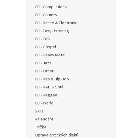
n
CD - Compilations
e
CD - Country
l
CD - Dance & Electronic
CD - Easy Listening
CD - Folk
CD - Gospel
CD - Heavy Metal
CD - Jazz
CD - Other
CD - Rap & Hip-Hop
CD - R&B & Soul
CD - Reggae
CD - World
SACD
Kalendáře
Trička
Oprava optických disků