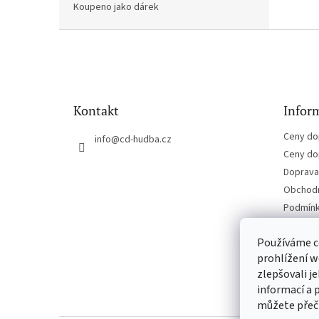
Koupeno jako dárek
Z
á
p
a
t
Kontakt
Inform
í
Ceny do
info
@
cd-hudba.cz
Ceny do
Doprava 
Obchodn
Podmínk
Kontakt
Používáme c
prohlížení w
zlepšovali j
informací a 
můžete přeč