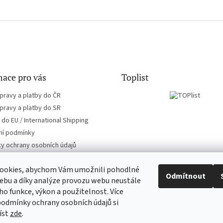
ace pro vás
Toplist
pravy a platby do ČR
pravy a platby do SR
do EU / International Shipping
í podmínky
y ochrany osobních údajů
ookies, abychom Vám umožnili pohodlné
Odmítnout
ebu a díky analýze provozu webu neustále
eho funkce, výkon a použitelnost. Více
EN-filmy.cz
CD-Soundtrack.cz
podmínky ochrany osobních údajů si
íst
zde
.