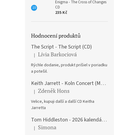
Enigma - The Cross of Changes
CD
235 Kč
Hodnocení produktů
The Script - The Script (CD)
Lívia Barkociová
|
Hodnocení produktu je 5 z 5 hvězdiček.
Rýchle dodanie, produkt prišiel v poriadku
a potešil.
Keith Jarrett - Koln Concert (Music CD)
Zdeněk Hons
|
Hodnocení produktu je 5 z 5 hvězdiček.
Velice, kupuji další a další CD Keitha
Jarretta
Tom Hiddleston - 2026 kalendář A3
Simona
|
Hodnocení produktu je 5 z 5 hvězdiček.