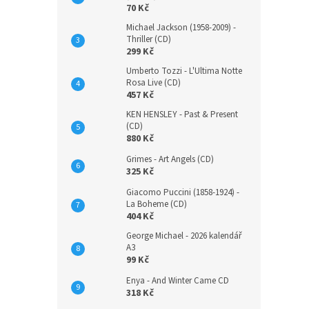
70 Kč
Michael Jackson (1958-2009) -
Thriller (CD)
299 Kč
Umberto Tozzi - L'Ultima Notte
Rosa Live (CD)
457 Kč
KEN HENSLEY - Past & Present
(CD)
880 Kč
Grimes - Art Angels (CD)
325 Kč
Giacomo Puccini (1858-1924) -
La Boheme (CD)
404 Kč
George Michael - 2026 kalendář
A3
99 Kč
Enya - And Winter Came CD
318 Kč