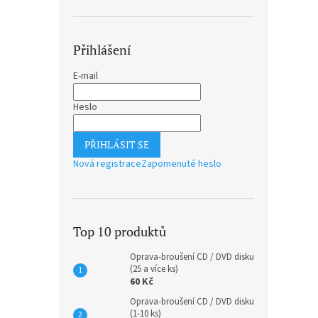
Přihlášení
E-mail
Heslo
PŘIHLÁSIT SE
Nová registrace
Zapomenuté heslo
Top 10 produktů
Oprava-broušení CD / DVD disku
(25 a více ks)
60 Kč
Oprava-broušení CD / DVD disku
(1-10 ks)