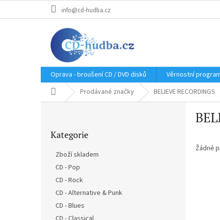
Přejít
info@cd-hudba.cz
na
obsah
Oprava - broušení CD / DVD disků
Věrnostní progra
Domů
Prodávané značky
BELIEVE RECORDINGS
P
BEL
o
Přeskočit
s
Kategorie
kategorie
t
r
Žádné p
Zboží skladem
a
CD - Pop
n
CD - Rock
n
í
CD - Alternative & Punk
p
CD - Blues
a
CD - Classical