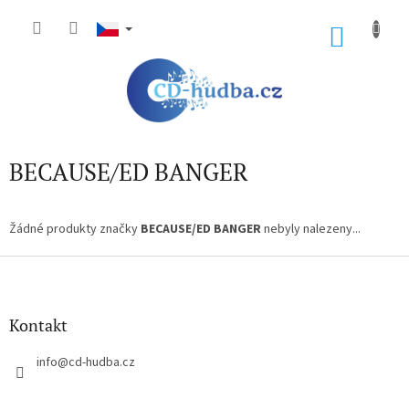
Přejít
na
NÁKU
obsah
KOŠÍK
BECAUSE/ED BANGER
Žádné produkty značky
BECAUSE/ED BANGER
nebyly nalezeny...
Z
á
p
a
Kontakt
t
í
info
@
cd-hudba.cz