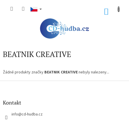
Přejít
na
NÁKU
obsah
KOŠÍK
BEATNIK CREATIVE
Žádné produkty značky
BEATNIK CREATIVE
nebyly nalezeny...
Z
á
p
a
Kontakt
t
í
info
@
cd-hudba.cz