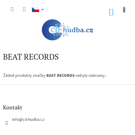
Přejít
na
NÁKU
obsah
KOŠÍK
BEAT RECORDS
Žádné produkty značky
BEAT RECORDS
nebyly nalezeny...
Z
á
p
a
Kontakt
t
í
info
@
cd-hudba.cz