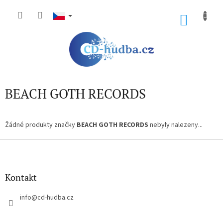
Přejít
na
NÁKU
obsah
KOŠÍK
BEACH GOTH RECORDS
Žádné produkty značky
BEACH GOTH RECORDS
nebyly nalezeny...
Z
á
p
a
Kontakt
t
í
info
@
cd-hudba.cz