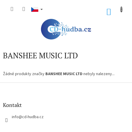
Přejít
na
NÁKU
obsah
KOŠÍK
BANSHEE MUSIC LTD
Žádné produkty značky
BANSHEE MUSIC LTD
nebyly nalezeny...
Z
á
p
a
Kontakt
t
í
info
@
cd-hudba.cz