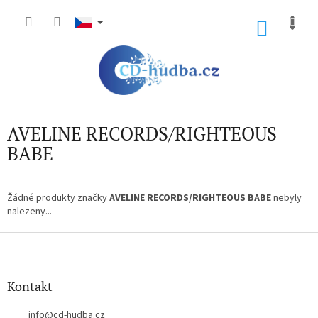
Přejít
na
NÁKU
obsah
KOŠÍK
AVELINE RECORDS/RIGHTEOUS
BABE
Žádné produkty značky
AVELINE RECORDS/RIGHTEOUS BABE
nebyly
nalezeny...
Z
á
p
a
Kontakt
t
í
info
@
cd-hudba.cz